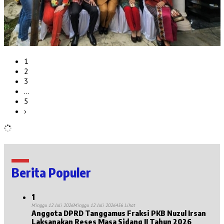
1
2
3
…
5
›
Berita Populer
1
Minggu 12 Juli 2026
Minggu 12 Juli 2026
456 Lihat
Anggota DPRD Tanggamus Fraksi PKB Nuzul Irsan
Laksanakan Reses Masa Sidang II Tahun 2026