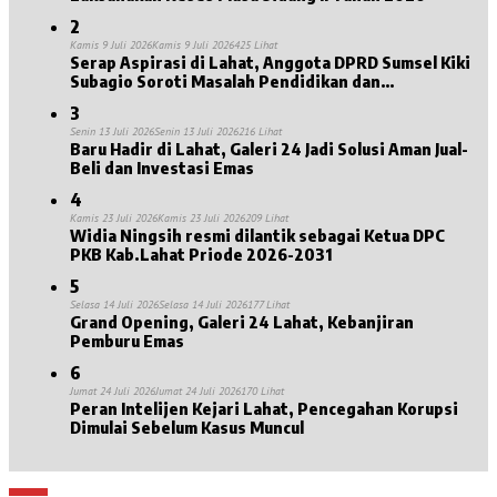
2
Kamis 9 Juli 2026
Kamis 9 Juli 2026
425 Lihat
Serap Aspirasi di Lahat, Anggota DPRD Sumsel Kiki
Subagio Soroti Masalah Pendidikan dan
Kesejahteraan Lansia
3
Senin 13 Juli 2026
Senin 13 Juli 2026
216 Lihat
Baru Hadir di Lahat, Galeri 24 Jadi Solusi Aman Jual-
Beli dan Investasi Emas
4
Kamis 23 Juli 2026
Kamis 23 Juli 2026
209 Lihat
Widia Ningsih resmi dilantik sebagai Ketua DPC
PKB Kab.Lahat Priode 2026-2031
5
Selasa 14 Juli 2026
Selasa 14 Juli 2026
177 Lihat
Grand Opening, Galeri 24 Lahat, Kebanjiran
Pemburu Emas
6
Jumat 24 Juli 2026
Jumat 24 Juli 2026
170 Lihat
Peran Intelijen Kejari Lahat, Pencegahan Korupsi
Dimulai Sebelum Kasus Muncul