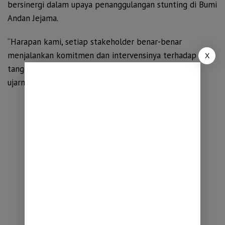
bersinergi dalam upaya penanggulangan stunting di Bumi
Andan Jejama.
“Harapan kami, setiap stakeholder benar-benar
menjalankan komitmen dan intervensinya terhadap
X
tanggung jawab pada program rembuk stunting ini,”
ujarnya. (Annisa)