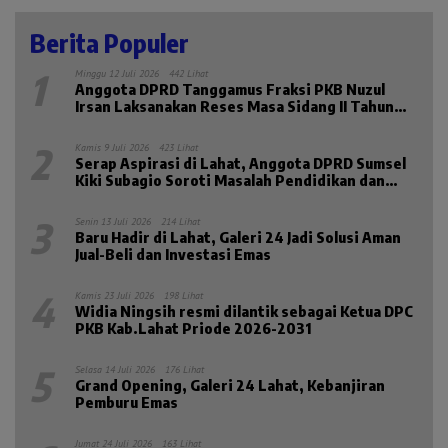
Berita Populer
1
Minggu 12 Juli 2026
442 Lihat
Anggota DPRD Tanggamus Fraksi PKB Nuzul
Irsan Laksanakan Reses Masa Sidang II Tahun
2026
2
Kamis 9 Juli 2026
423 Lihat
Serap Aspirasi di Lahat, Anggota DPRD Sumsel
Kiki Subagio Soroti Masalah Pendidikan dan
Kesejahteraan Lansia
3
Senin 13 Juli 2026
214 Lihat
Baru Hadir di Lahat, Galeri 24 Jadi Solusi Aman
Jual-Beli dan Investasi Emas
4
Kamis 23 Juli 2026
198 Lihat
Widia Ningsih resmi dilantik sebagai Ketua DPC
PKB Kab.Lahat Priode 2026-2031
5
Selasa 14 Juli 2026
176 Lihat
Grand Opening, Galeri 24 Lahat, Kebanjiran
Pemburu Emas
Jumat 24 Juli 2026
163 Lihat