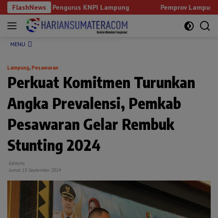
Langsung
 Jamal Pengurus KNPI Lampung
FlashNews
Pemprov Lampung Intensifka
ke
konten
MENU
Lampung
,
Pesawaran
Perkuat Komitmen Turunkan
Angka Prevalensi, Pemkab
Pesawaran Gelar Rembuk
Stunting 2024
Editorhs
Jumat 13 September 2024