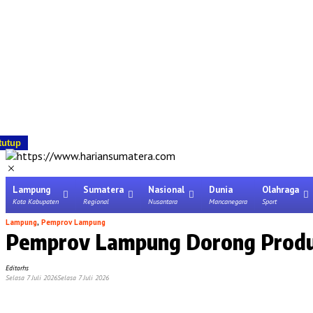
tutup
Lampung
Sumatera
Nasional
Dunia
Olahraga
Kota Kabupaten
Regional
Nusantara
Mancanegara
Sport
Lampung
,
Pemprov Lampung
Pemprov Lampung Dorong Produkt
Editorhs
Selasa 7 Juli 2026
Selasa 7 Juli 2026