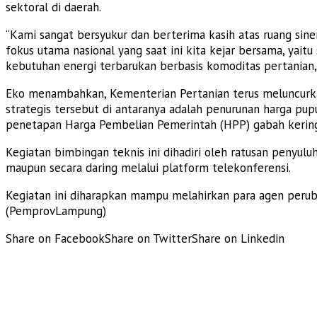
sektoral di daerah.
“Kami sangat bersyukur dan berterima kasih atas ruang siner
fokus utama nasional yang saat ini kita kejar bersama, y
kebutuhan energi terbarukan berbasis komoditas pertanian,
Eko menambahkan, Kementerian Pertanian terus meluncurka
strategis tersebut di antaranya adalah penurunan harga pu
penetapan Harga Pembelian Pemerintah (HPP) gabah kering 
Kegiatan bimbingan teknis ini dihadiri oleh ratusan penyulu
maupun secara daring melalui platform telekonferensi.
Kegiatan ini diharapkan mampu melahirkan para agen perub
(PemprovLampung)
Share on Facebook
Share on Twitter
Share on Linkedin