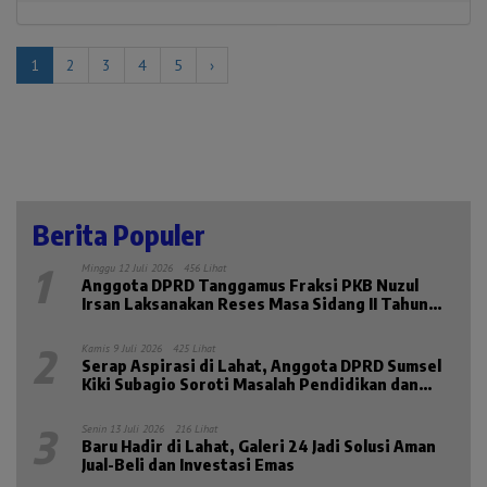
1
2
3
4
5
›
Berita Populer
1
Minggu 12 Juli 2026
456 Lihat
Anggota DPRD Tanggamus Fraksi PKB Nuzul
Irsan Laksanakan Reses Masa Sidang II Tahun
2026
2
Kamis 9 Juli 2026
425 Lihat
Serap Aspirasi di Lahat, Anggota DPRD Sumsel
Kiki Subagio Soroti Masalah Pendidikan dan
Kesejahteraan Lansia
3
Senin 13 Juli 2026
216 Lihat
Baru Hadir di Lahat, Galeri 24 Jadi Solusi Aman
Jual-Beli dan Investasi Emas