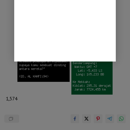
1,574