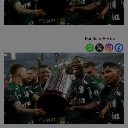
Bagikan Berita