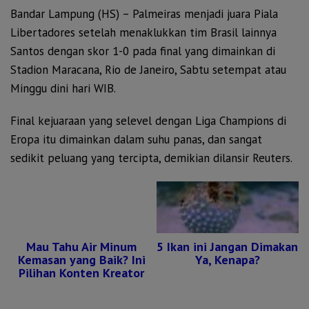
Bandar Lampung (HS) – Palmeiras menjadi juara Piala
Libertadores setelah menaklukkan tim Brasil lainnya
Santos dengan skor 1-0 pada final yang dimainkan di
Stadion Maracana, Rio de Janeiro, Sabtu setempat atau
Minggu dini hari WIB.
Final kejuaraan yang selevel dengan Liga Champions di
Eropa itu dimainkan dalam suhu panas, dan sangat
sedikit peluang yang tercipta, demikian dilansir Reuters.
Mau Tahu Air Minum
5 Ikan ini Jangan Dimakan
Kemasan yang Baik? Ini
Ya, Kenapa?
Pilihan Konten Kreator