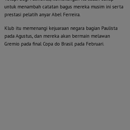
untuk menambah catatan bagus mereka musim ini serta
prestasi pelatih anyar Abel Ferreira.
Klub itu memenangi kejuaraan negara bagian Paulista
pada Agustus, dan mereka akan bermain melawan
Gremio pada final Copa do Brasil pada Februari.