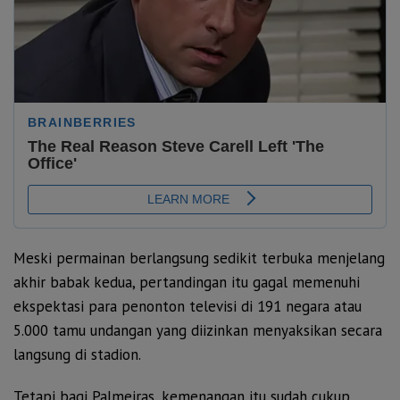
Meski permainan berlangsung sedikit terbuka menjelang
akhir babak kedua, pertandingan itu gagal memenuhi
ekspektasi para penonton televisi di 191 negara atau
5.000 tamu undangan yang diizinkan menyaksikan secara
langsung di stadion.
Tetapi bagi Palmeiras, kemenangan itu sudah cukup