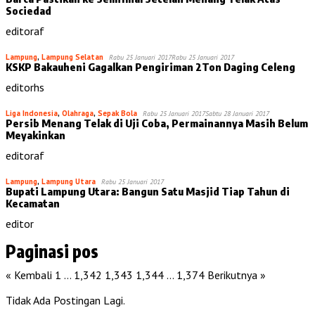
Sociedad
editoraf
Lampung
,
Lampung Selatan
Rabu 25 Januari 2017
Rabu 25 Januari 2017
KSKP Bakauheni Gagalkan Pengiriman 2Ton Daging Celeng
editorhs
Liga Indonesia
,
Olahraga
,
Sepak Bola
Rabu 25 Januari 2017
Sabtu 28 Januari 2017
Persib Menang Telak di Uji Coba, Permainannya Masih Belum
Meyakinkan
editoraf
Lampung
,
Lampung Utara
Rabu 25 Januari 2017
Bupati Lampung Utara: Bangun Satu Masjid Tiap Tahun di
Kecamatan
editor
Paginasi pos
« Kembali
1
…
1,342
1,343
1,344
…
1,374
Berikutnya »
Tidak Ada Postingan Lagi.