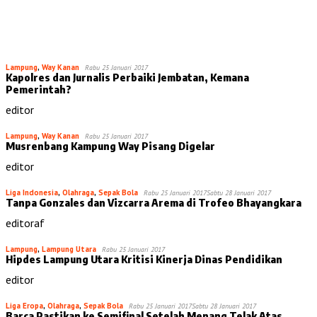
Lampung
,
Way Kanan
Rabu 25 Januari 2017
Kapolres dan Jurnalis Perbaiki Jembatan, Kemana
Pemerintah?
editor
Lampung
,
Way Kanan
Rabu 25 Januari 2017
Musrenbang Kampung Way Pisang Digelar
editor
Liga Indonesia
,
Olahraga
,
Sepak Bola
Rabu 25 Januari 2017
Sabtu 28 Januari 2017
Tanpa Gonzales dan Vizcarra Arema di Trofeo Bhayangkara
editoraf
Lampung
,
Lampung Utara
Rabu 25 Januari 2017
Hipdes Lampung Utara Kritisi Kinerja Dinas Pendidikan
editor
Liga Eropa
,
Olahraga
,
Sepak Bola
Rabu 25 Januari 2017
Sabtu 28 Januari 2017
Barca Pastikan ke Semifinal Setelah Menang Telak Atas