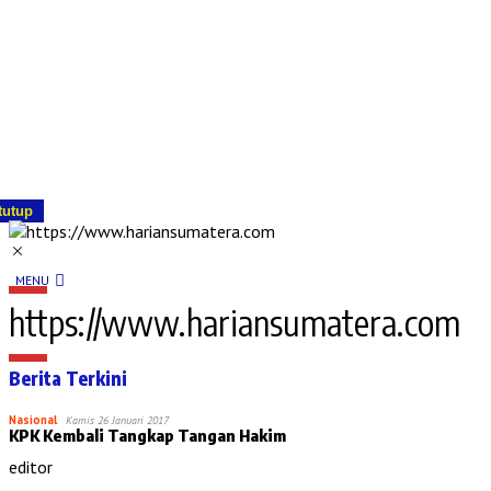
tutup
MENU
https://www.hariansumatera.com
Berita Terkini
Nasional
Kamis 26 Januari 2017
KPK Kembali Tangkap Tangan Hakim
editor