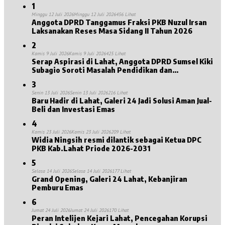
1
Minggu 12 Juli 2026
Minggu 12 Juli 2026
456 Lihat
Anggota DPRD Tanggamus Fraksi PKB Nuzul Irsan
Laksanakan Reses Masa Sidang II Tahun 2026
2
Kamis 9 Juli 2026
Kamis 9 Juli 2026
425 Lihat
Serap Aspirasi di Lahat, Anggota DPRD Sumsel Kiki
Subagio Soroti Masalah Pendidikan dan
Kesejahteraan Lansia
3
Senin 13 Juli 2026
Senin 13 Juli 2026
216 Lihat
Baru Hadir di Lahat, Galeri 24 Jadi Solusi Aman Jual-
Beli dan Investasi Emas
4
Kamis 23 Juli 2026
Kamis 23 Juli 2026
209 Lihat
Widia Ningsih resmi dilantik sebagai Ketua DPC
PKB Kab.Lahat Priode 2026-2031
5
Selasa 14 Juli 2026
Selasa 14 Juli 2026
177 Lihat
Grand Opening, Galeri 24 Lahat, Kebanjiran
Pemburu Emas
6
Jumat 24 Juli 2026
Jumat 24 Juli 2026
170 Lihat
Peran Intelijen Kejari Lahat, Pencegahan Korupsi