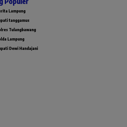
g Populer
erita Lampung
upati tanggamus
olres Tulangbawang
olda Lampung
upati Dewi Handajani