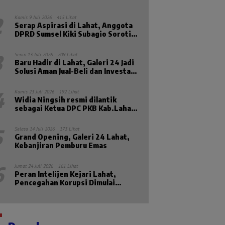
Masa Sidang II Tahun 2026
2
Kamis 9 Juli 2026
415 Lihat
Serap Aspirasi di Lahat, Anggota
DPRD Sumsel Kiki Subagio Soroti
Masalah Pendidikan dan
Kesejahteraan Lansia
3
Senin 13 Juli 2026
209 Lihat
Baru Hadir di Lahat, Galeri 24 Jadi
Solusi Aman Jual-Beli dan Investasi
Emas
4
Kamis 23 Juli 2026
192 Lihat
Widia Ningsih resmi dilantik
sebagai Ketua DPC PKB Kab.Lahat
Priode 2026-2031
5
Selasa 14 Juli 2026
173 Lihat
Grand Opening, Galeri 24 Lahat,
Kebanjiran Pemburu Emas
6
Jumat 24 Juli 2026
161 Lihat
Peran Intelijen Kejari Lahat,
Pencegahan Korupsi Dimulai
Sebelum Kasus Muncul