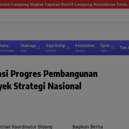
ngkap Capaian Positif Lampung: Kemiskinan Turun, Inflasi Terkendal
Lampung Timur
Metro
Lampung Utara
Tanggamus
Mesuji
Way 
Dunia
Olahraga
Gaya Hidup
Pendidikan
Opini
Tips 
ancanegara
Sport
Lifestyle
Sekolah
Tajuk
asi Progres Pembangunan
yek Strategi Nasional
trian Koordinator Bidang
Bagikan Berita