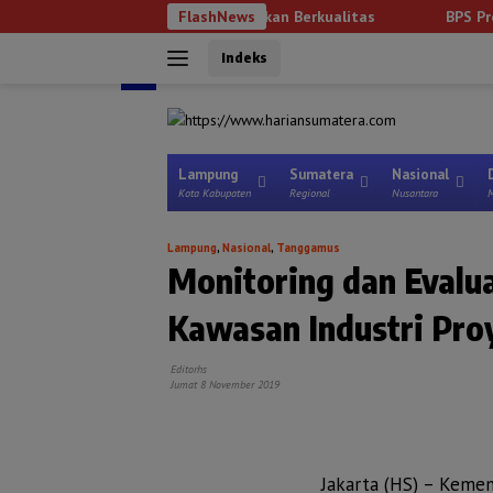
Langsung
uk Wujudkan Pendidikan Berkualitas
FlashNews
BPS Provinsi Lampung U
MENU
MENU
ke
Lampung
Indeks
konten
Pringsewu
Lampung Selatan
Lampung Barat
Lampung Tengah
tutup
Nasional
Olahraga
Gaya Hidup
Lampung
Sumatera
Nasional
Kota Kabupaten
Regional
Nusantara
M
Lampung
,
Nasional
,
Tanggamus
Monitoring dan Evalu
Kawasan Industri Pro
Editorhs
Jumat 8 November 2019
Jakarta (HS) – Kemen