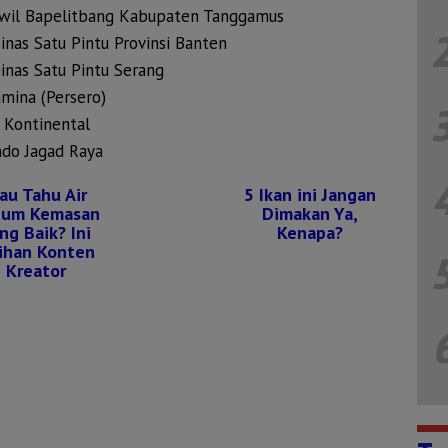
swil Bapelitbang Kabupaten Tanggamus
inas Satu Pintu Provinsi Banten
Dinas Satu Pintu Serang
amina (Persero)
s Kontinental
ndo Jagad Raya
au Tahu Air
5 Ikan ini Jangan
num Kemasan
Dimakan Ya,
ng Baik? Ini
Kenapa?
lihan Konten
Kreator