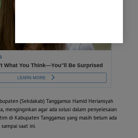
abupaten (Sekdakab) Tanggamus Hamid Heriansyah
a, menginginkan agar ada solusi dalam penyelesaian
ritim di Kabupaten Tanggamus yang masih belum ada
ampai saat ini.