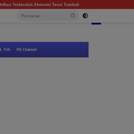
i, Ekonomi Terus Tumbuh
NEXT
Kanan
Bandar Lampung
tutup
& Trik
HS Channel