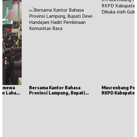
stimewa
Bersama Kantor Bahasa
Musrenbang Pe
en Lahat
Provinsi Lampung, Bupati
RKPD Kabupaten
t,
Dewi Handajani Hadiri
Dibuka oleh Gub
 Punya
Pembinaan Komunitas Baca
Lampung
k Sumsel