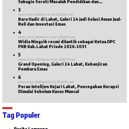
Subagio Soroti Masalah Pendidikan dan
Kesejahteraan Lansia
3
Senin 13 Juli 2026
Senin 13 Juli 2026
216 Lihat
Baru Hadir di Lahat, Galeri 24 Jadi Solusi Aman Jual-
Beli dan Investasi Emas
4
Kamis 23 Juli 2026
Kamis 23 Juli 2026
209 Lihat
Widia Ningsih resmi dilantik sebagai Ketua DPC
PKB Kab.Lahat Priode 2026-2031
5
Selasa 14 Juli 2026
Selasa 14 Juli 2026
177 Lihat
Grand Opening, Galeri 24 Lahat, Kebanjiran
Pemburu Emas
6
Jumat 24 Juli 2026
Jumat 24 Juli 2026
170 Lihat
Peran Intelijen Kejari Lahat, Pencegahan Korupsi
Dimulai Sebelum Kasus Muncul
Tag Populer
Berita Lampung