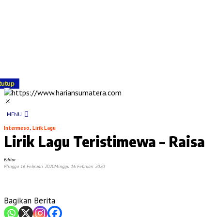
tutup
MENU
Intermeso
,
Lirik Lagu
Lirik Lagu Teristimewa – Raisa
Editor
Minggu 16 Februari 2020
Minggu 16 Februari 2020
Bagikan Berita