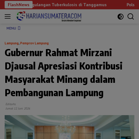
Langsung
nanggulangan Tuberkulosis di Tanggamus
FlashNews
Polsek Kota Agu
ke
konten
MENU
Lampung
,
Pemprov Lampung
Gubernur Rahmat Mirzani
Djausal Apresiasi Kontribusi
Masyarakat Minang dalam
Pembangunan Lampung
Editorhs
Jumat 12 Juni 2026