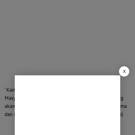
X
“Kami akan selalu bekerja sama dengan pemerintah.
Masyarakat Minang dan Pemerintah Provinsi Lampung
akan terus bersinergi untuk membangun usaha bersama
dan memajukan Lampung ke depan,” katanya. (Adpim)