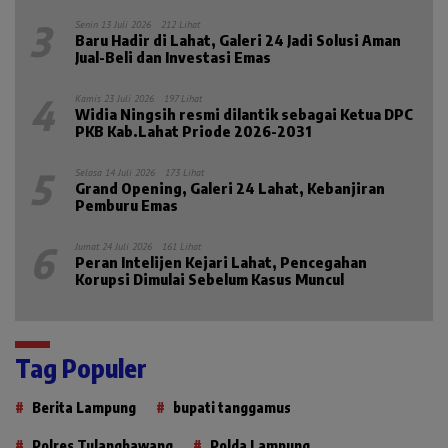
3
Senin 13 Juli 2026
212 Lihat
Baru Hadir di Lahat, Galeri 24 Jadi Solusi Aman
Jual-Beli dan Investasi Emas
4
Kamis 23 Juli 2026
197 Lihat
Widia Ningsih resmi dilantik sebagai Ketua DPC
PKB Kab.Lahat Priode 2026-2031
5
Selasa 14 Juli 2026
173 Lihat
Grand Opening, Galeri 24 Lahat, Kebanjiran
Pemburu Emas
6
Jumat 24 Juli 2026
161 Lihat
Peran Intelijen Kejari Lahat, Pencegahan
Korupsi Dimulai Sebelum Kasus Muncul
Tag Populer
Berita Lampung
bupati tanggamus
Polres Tulangbawang
Polda Lampung