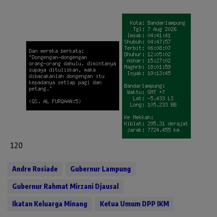
120
Andre Rosiade
Gubernur Lampung
Gubernur Rahmat Mirzani Djausal
Ikatan Keluarga Minang
Ketua Umum DPP IKM