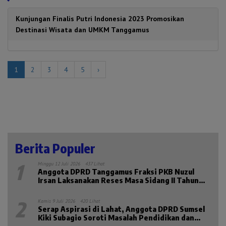
Kunjungan Finalis Putri Indonesia 2023 Promosikan
Destinasi Wisata dan UMKM Tanggamus
1
2
3
4
5
›
Berita Populer
1
Minggu 12 Juli 2026
437 Lihat
Anggota DPRD Tanggamus Fraksi PKB Nuzul
Irsan Laksanakan Reses Masa Sidang II Tahun
2026
2
Kamis 9 Juli 2026
420 Lihat
Serap Aspirasi di Lahat, Anggota DPRD Sumsel
Kiki Subagio Soroti Masalah Pendidikan dan
Kesejahteraan Lansia