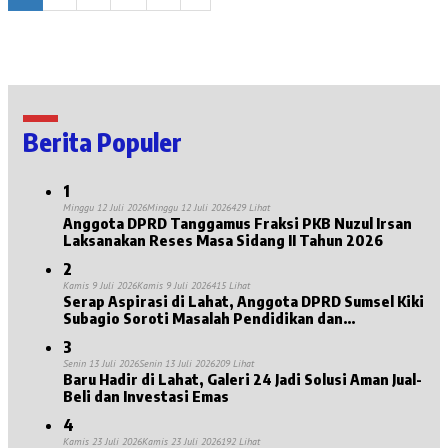
Berita Populer
1
Minggu 12 Juli 2026
Minggu 12 Juli 2026
429 Lihat
Anggota DPRD Tanggamus Fraksi PKB Nuzul Irsan
Laksanakan Reses Masa Sidang II Tahun 2026
2
Kamis 9 Juli 2026
Kamis 9 Juli 2026
415 Lihat
Serap Aspirasi di Lahat, Anggota DPRD Sumsel Kiki
Subagio Soroti Masalah Pendidikan dan
Kesejahteraan Lansia
3
Senin 13 Juli 2026
Senin 13 Juli 2026
209 Lihat
Baru Hadir di Lahat, Galeri 24 Jadi Solusi Aman Jual-
Beli dan Investasi Emas
4
Kamis 23 Juli 2026
Kamis 23 Juli 2026
192 Lihat