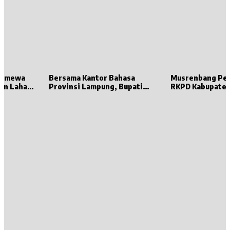
stimewa
Bersama Kantor Bahasa
Musrenbang Pe
en Lahat
Provinsi Lampung, Bupati
RKPD Kabupaten
t,
Dewi Handajani Hadiri
Dibuka oleh Gub
 Punya
Pembinaan Komunitas Baca
Lampung
k Sumsel