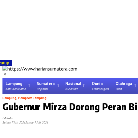
tutup
Lampung
Sumatera
Nasional
Dunia
Olahraga
Kota Kabupaten
Regional
Nusantara
Mancanegara
Sport
Lampung
,
Pemprov Lampung
Gubernur Mirza Dorong Peran Bi
Editorhs
Selasa 7 Juli 2026
Selasa 7 Juli 2026