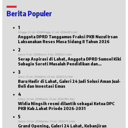
Berita Populer
1
Minggu 12 Juli 2026
Minggu 12 Juli 2026
438 Lihat
Anggota DPRD Tanggamus Fraksi PKB Nuzul Irsan
Laksanakan Reses Masa Sidang II Tahun 2026
2
Kamis 9 Juli 2026
Kamis 9 Juli 2026
422 Lihat
Serap Aspirasi di Lahat, Anggota DPRD Sumsel Kiki
Subagio Soroti Masalah Pendidikan dan
Kesejahteraan Lansia
3
Senin 13 Juli 2026
Senin 13 Juli 2026
213 Lihat
Baru Hadir di Lahat, Galeri 24 Jadi Solusi Aman Jual-
Beli dan Investasi Emas
4
Kamis 23 Juli 2026
Kamis 23 Juli 2026
198 Lihat
Widia Ningsih resmi dilantik sebagai Ketua DPC
PKB Kab.Lahat Priode 2026-2031
5
Selasa 14 Juli 2026
Selasa 14 Juli 2026
174 Lihat
Grand Opening, Galeri 24 Lahat, Kebanjiran