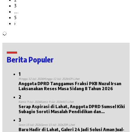
3
…
5
›
Berita Populer
1
Minggu 12 Juli 2026
Minggu 12 Juli 2026
429 Lihat
Anggota DPRD Tanggamus Fraksi PKB Nuzul Irsan
Laksanakan Reses Masa Sidang II Tahun 2026
2
Kamis 9 Juli 2026
Kamis 9 Juli 2026
415 Lihat
Serap Aspirasi di Lahat, Anggota DPRD Sumsel Kiki
Subagio Soroti Masalah Pendidikan dan
Kesejahteraan Lansia
3
Senin 13 Juli 2026
Senin 13 Juli 2026
209 Lihat
Baru Hadir di Lahat, Galeri 24 Jadi Solusi Aman Jual-