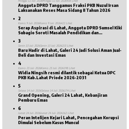
Minggu 12 Juli 2026
Minggu 12 Juli 2026
438 Lihat
Anggota DPRD Tanggamus Fraksi PKB Nuzul Irsan
Laksanakan Reses Masa Sidang II Tahun 2026
2
Kamis 9 Juli 2026
Kamis 9 Juli 2026
422 Lihat
Serap Aspirasi di Lahat, Anggota DPRD Sumsel Kiki
Subagio Soroti Masalah Pendidikan dan
Kesejahteraan Lansia
3
Senin 13 Juli 2026
Senin 13 Juli 2026
213 Lihat
Baru Hadir di Lahat, Galeri 24 Jadi Solusi Aman Jual-
Beli dan Investasi Emas
4
Kamis 23 Juli 2026
Kamis 23 Juli 2026
198 Lihat
Widia Ningsih resmi dilantik sebagai Ketua DPC
PKB Kab.Lahat Priode 2026-2031
5
Selasa 14 Juli 2026
Selasa 14 Juli 2026
174 Lihat
Grand Opening, Galeri 24 Lahat, Kebanjiran
Pemburu Emas
6
Jumat 24 Juli 2026
Jumat 24 Juli 2026
162 Lihat
Peran Intelijen Kejari Lahat, Pencegahan Korupsi
Dimulai Sebelum Kasus Muncul