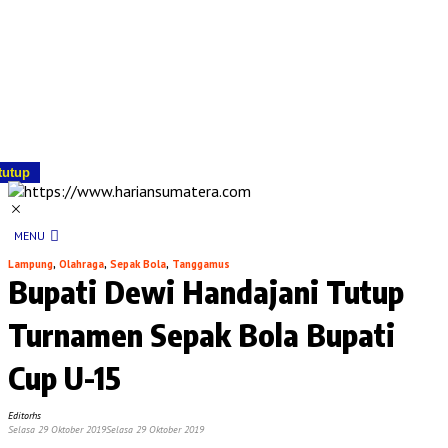
tutup
MENU
Lampung
,
Olahraga
,
Sepak Bola
,
Tanggamus
Bupati Dewi Handajani Tutup
Turnamen Sepak Bola Bupati
Cup U-15
Editorhs
Selasa 29 Oktober 2019
Selasa 29 Oktober 2019