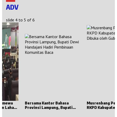
ADV
slide
4 to 5
of 6
stimewa
Bersama Kantor Bahasa
Musrenbang Pe
en Lahat
Provinsi Lampung, Bupati
RKPD Kabupaten
t,
Dewi Handajani Hadiri
Dibuka oleh Gub
 Punya
Pembinaan Komunitas Baca
Lampung