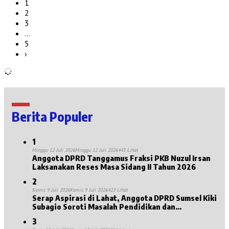
1
2
3
…
5
›
Berita Populer
1
Minggu 12 Juli 2026
Minggu 12 Juli 2026
443 Lihat
Anggota DPRD Tanggamus Fraksi PKB Nuzul Irsan
Laksanakan Reses Masa Sidang II Tahun 2026
2
Kamis 9 Juli 2026
Kamis 9 Juli 2026
423 Lihat
Serap Aspirasi di Lahat, Anggota DPRD Sumsel Kiki
Subagio Soroti Masalah Pendidikan dan
Kesejahteraan Lansia
3