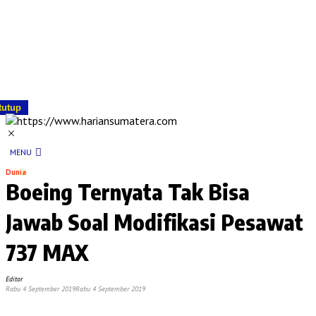
tutup
MENU
Dunia
Boeing Ternyata Tak Bisa
Jawab Soal Modifikasi Pesawat
737 MAX
Editor
Rabu 4 September 2019
Rabu 4 September 2019