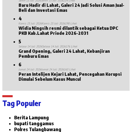
Senin 13 Juli 2026
Senin 13 Juli 2026
214 Lihat
Baru Hadir di Lahat, Galeri 24 Jadi Solusi Aman Jual-
Beli dan Investasi Emas
4
Kamis 23 Juli 2026
Kamis 23 Juli 2026
198 Lihat
Widia Ningsih resmi dilantik sebagai Ketua DPC
PKB Kab.Lahat Priode 2026-2031
5
Selasa 14 Juli 2026
Selasa 14 Juli 2026
176 Lihat
Grand Opening, Galeri 24 Lahat, Kebanjiran
Pemburu Emas
6
Jumat 24 Juli 2026
Jumat 24 Juli 2026
163 Lihat
Peran Intelijen Kejari Lahat, Pencegahan Korupsi
Dimulai Sebelum Kasus Muncul
Tag Populer
Berita Lampung
bupati tanggamus
Polres Tulangbawang