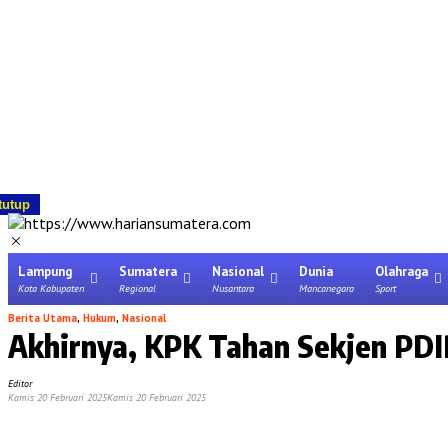
tutup
Lampung
Sumatera
Nasional
Dunia
Olahraga
Kota Kabupaten
Regional
Nusantara
Mancanegara
Sport
Berita Utama
,
Hukum
,
Nasional
Akhirnya, KPK Tahan Sekjen PDI
Editor
Kamis 20 Februari 2025
Kamis 20 Februari 2025