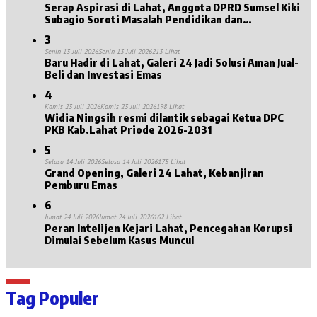
Serap Aspirasi di Lahat, Anggota DPRD Sumsel Kiki
Subagio Soroti Masalah Pendidikan dan
Kesejahteraan Lansia
3
Senin 13 Juli 2026
Senin 13 Juli 2026
213 Lihat
Baru Hadir di Lahat, Galeri 24 Jadi Solusi Aman Jual-
Beli dan Investasi Emas
4
Kamis 23 Juli 2026
Kamis 23 Juli 2026
198 Lihat
Widia Ningsih resmi dilantik sebagai Ketua DPC
PKB Kab.Lahat Priode 2026-2031
5
Selasa 14 Juli 2026
Selasa 14 Juli 2026
175 Lihat
Grand Opening, Galeri 24 Lahat, Kebanjiran
Pemburu Emas
6
Jumat 24 Juli 2026
Jumat 24 Juli 2026
162 Lihat
Peran Intelijen Kejari Lahat, Pencegahan Korupsi
Dimulai Sebelum Kasus Muncul
Tag Populer