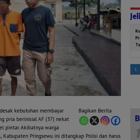
Jel
Ku
P
T
1
rdesak kebutuhan membayar
Bagikan Berita
B
g pria berinisial AF (37) nekat
l pintar. Akibatnya warga
1
Kabupaten Pringsewu ini ditangkap Polisi dan harus