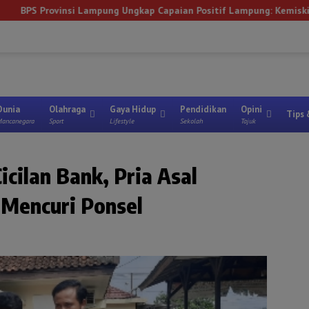
ampung Ungkap Capaian Positif Lampung: Kemiskinan Turun, Inflasi T
Lampung Timur
Metro
Lampung Utara
Tanggamus
Mesuji
Way 
Dunia
Olahraga
Gaya Hidup
Pendidikan
Opini
Tips 
ancanegara
Sport
Lifestyle
Sekolah
Tajuk
cilan Bank, Pria Asal
Mencuri Ponsel