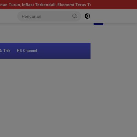
erkendali, Ekonomi Terus Tumbuh
NEXT
Kanan
Bandar Lampung
tutup
& Trik
HS Channel