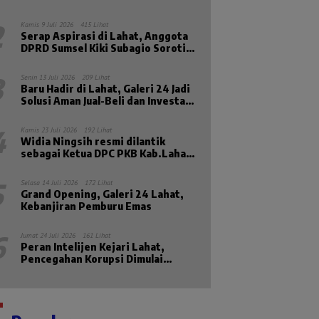
Masa Sidang II Tahun 2026
2
Kamis 9 Juli 2026
415 Lihat
Serap Aspirasi di Lahat, Anggota
DPRD Sumsel Kiki Subagio Soroti
Masalah Pendidikan dan
Kesejahteraan Lansia
3
Senin 13 Juli 2026
209 Lihat
Baru Hadir di Lahat, Galeri 24 Jadi
Solusi Aman Jual-Beli dan Investasi
Emas
4
Kamis 23 Juli 2026
192 Lihat
Widia Ningsih resmi dilantik
sebagai Ketua DPC PKB Kab.Lahat
Priode 2026-2031
5
Selasa 14 Juli 2026
172 Lihat
Grand Opening, Galeri 24 Lahat,
Kebanjiran Pemburu Emas
6
Jumat 24 Juli 2026
161 Lihat
Peran Intelijen Kejari Lahat,
Pencegahan Korupsi Dimulai
Sebelum Kasus Muncul