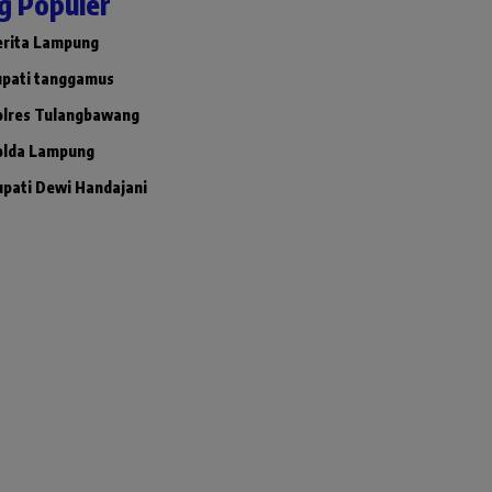
g Populer
erita Lampung
upati tanggamus
olres Tulangbawang
olda Lampung
upati Dewi Handajani