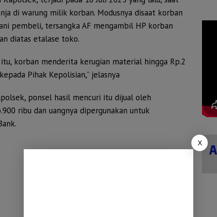
nja di warung milik korban. Modusnya disaat korban
ani pembeli, tersangka AF mengambil HP korban
an diatas etalase toko.
 itu, korban menderita kerugian material hingga Rp.2
kepada Pihak Kepolisian,” jelasnya
polsek, ponsel hasil mencuri itu dijual oleh
.900 ribu dan uangnya dipergunakan untuk
Bank.
X