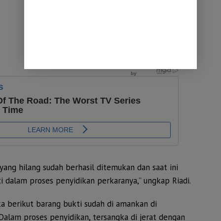
yang hilang sudah berhasil ditemukan dan saat ini
ti dalam proses penyidikan perkaranya,” ungkap Riadi.
ka berikut barang bukti sudah di amankan di
Dalam proses penyidikan, tersangka di jerat dengan