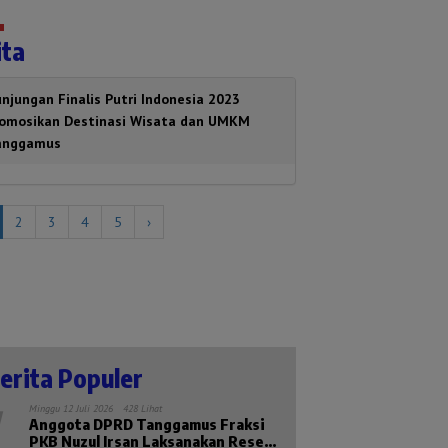
ita
njungan Finalis Putri Indonesia 2023
romosikan Destinasi Wisata dan UMKM
anggamus
2
3
4
5
›
erita Populer
Minggu 12 Juli 2026
428 Lihat
Anggota DPRD Tanggamus Fraksi
PKB Nuzul Irsan Laksanakan Reses