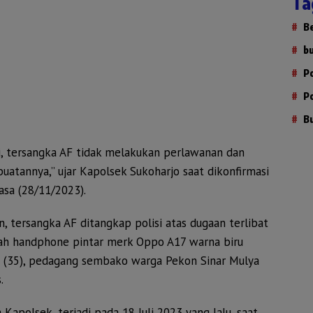
Ta
B
b
P
P
B
isi, tersangka AF tidak melakukan perlawanan dan
atannya,” ujar Kapolsek Sukoharjo saat dikonfirmasi
sa (28/11/2023).
, tersangka AF ditangkap polisi atas dugaan terlibat
uah handphone pintar merk Oppo A17 warna biru
a (35), pedagang sembako warga Pekon Sinar Mulya
.
a Kapolsek, terjadi pada 18 Juli 2023 yang lalu, saat