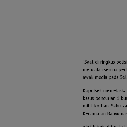
“Saat di ringkus pol
mengakui semua perbu
awak media pada Sela
Kapolsek menjelaskan
kasus pencurian 1 b
milik korban, Sahrez
Kecamatan Banyumas
Aksi kriminal itu, kat