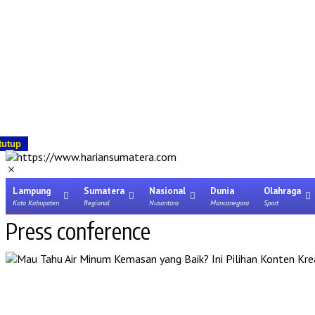
tutup
Lampung
Sumatera
Nasional
Dunia
Olahraga
Kota Kabupaten
Regional
Nusantara
Mancanegara
Sport
Press conference