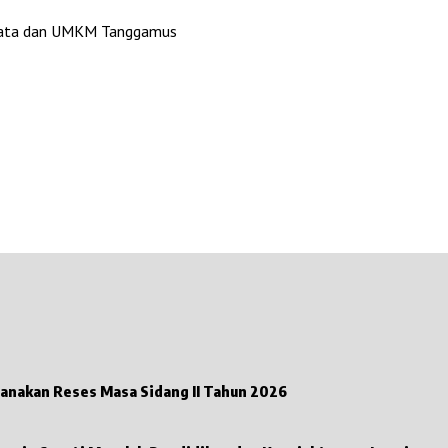
Wisata dan UMKM Tanggamus
Anggota DPRD Tanggamus Fraksi PKB Nuzul Irsan Laksanakan Reses Masa Sidang II Tahun 2026