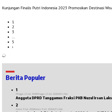
Kunjungan Finalis Putri Indonesia 2023 Promosikan Destinasi 
1
2
3
…
5
›
Berita Populer
1
Minggu 12 Juli 2026
Minggu 12 Juli 2026
443 Lihat
2
Kamis 9 Juli 2026
Kamis 9 Juli 2026
423 Lihat