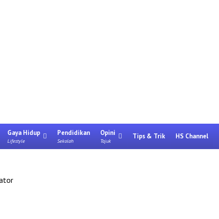
Gaya Hidup
Pendidikan
Opini
Tips & Trik
HS Channel
Lifestyle
Sekolah
Tajuk