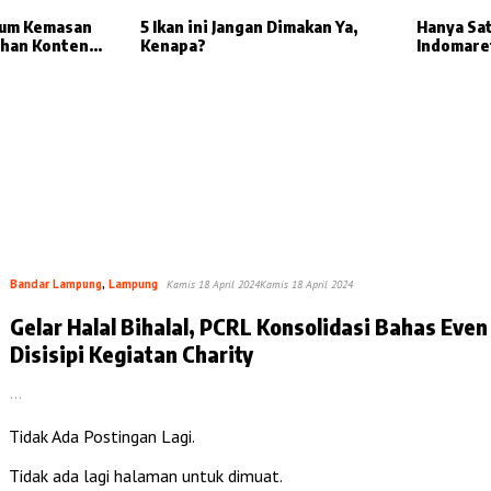
num Kemasan
5 Ikan ini Jangan Dimakan Ya,
Hanya Sa
lihan Konten
Kenapa?
Indomare
Dimana?
Bandar Lampung
,
Lampung
Kamis 18 April 2024
Kamis 18 April 2024
Gelar Halal Bihalal, PCRL Konsolidasi Bahas Even
Disisipi Kegiatan Charity
…
Tidak Ada Postingan Lagi.
Tidak ada lagi halaman untuk dimuat.