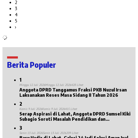
2
3
4
5
›
Berita Populer
1
Minggu 12 Juli 2026
Minggu 12 Juli 2026
428 Lihat
Anggota DPRD Tanggamus Fraksi PKB Nuzul Irsan
Laksanakan Reses Masa Sidang II Tahun 2026
2
Kamis 9 Juli 2026
Kamis 9 Juli 2026
415 Lihat
Serap Aspirasi di Lahat, Anggota DPRD Sumsel Kiki
Subagio Soroti Masalah Pendidikan dan
Kesejahteraan Lansia
3
Senin 13 Juli 2026
Senin 13 Juli 2026
209 Lihat
Baru Hadir di Lahat, Galeri 24 Jadi Solusi Aman Jual-