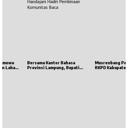
stimewa
Bersama Kantor Bahasa
Musrenbang Pe
en Lahat
Provinsi Lampung, Bupati
RKPD Kabupaten
t,
Dewi Handajani Hadiri
Dibuka oleh Gub
 Punya
Pembinaan Komunitas Baca
Lampung
k Sumsel