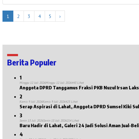
1
2
3
4
5
›
Berita Populer
1
Minggu 12 Juli 2026
Minggu 12 Juli 2026
443 Lihat
2
Kamis 9 Juli 2026
Kamis 9 Juli 2026
423 Lihat
Serap Aspirasi di Lahat, Anggota DPRD Sumsel Kiki S
3
Senin 13 Juli 2026
Senin 13 Juli 2026
214 Lihat
4