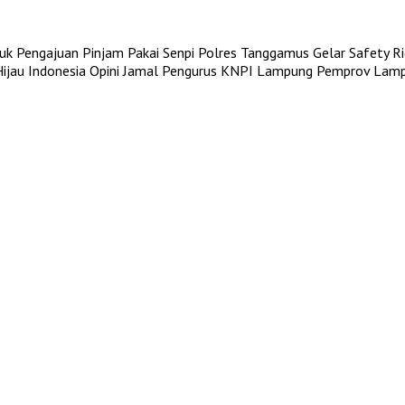
uk Pengajuan Pinjam Pakai Senpi
Polres Tanggamus Gelar Safety Rid
Lampung Timur
Metro
Lampung Utara
Tanggamus
Mesuji
Way 
jau Indonesia
Opini Jamal Pengurus KNPI Lampung
Pemprov Lampu