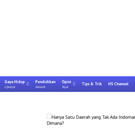
Gaya Hidup
Pendidikan
Opini
Tips & Trik
HS Channel
Lifestyle
Sekolah
Tajuk