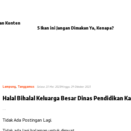
han Konten
5 Ikan ini Jangan Dimakan Ya, Kenapa?
Lampung
,
Tanggamus
Selasa 23 Mei 2023
Minggu 29 Oktober 2023
Halal Bihalal Keluarga Besar Dinas Pendidikan
…
Tidak Ada Postingan Lagi.
Tidak ada lagi halaman untuk dimuat.