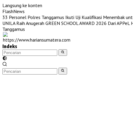
Langsung ke konten
MENU
MENU
FlashNews
Lampung
33 Personel Polres Tanggamus Ikuti Uji Kualifikasi Menembak unt
Pringsewu
Lampung Selatan
Lampung Barat
Lampung Tengah
UNILA Raih Anugerah GREEN SCHOOL AWARD 2026 Dari APPeL Hi
Nasional
Olahraga
Gaya Hidup
Tanggamus
Indeks