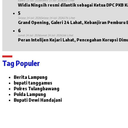
Kamis 23 Juli 2026
Kamis 23 Juli 2026
203 Lihat
Widia Ningsih resmi dilantik sebagai Ketua DPC PKB 
5
Selasa 14 Juli 2026
Selasa 14 Juli 2026
176 Lihat
Grand Opening, Galeri 24 Lahat, Kebanjiran Pemburu
6
Jumat 24 Juli 2026
Jumat 24 Juli 2026
166 Lihat
Peran Intelijen Kejari Lahat, Pencegahan Korupsi Dim
Tag Populer
Berita Lampung
bupati tanggamus
Polres Tulangbawang
Polda Lampung
Bupati Dewi Handajani