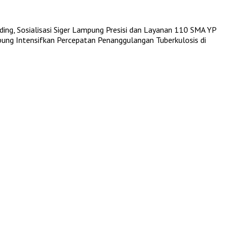
ing, Sosialisasi Siger Lampung Presisi dan Layanan 110
SMA YP
Kanan
Bandar Lampung
ng Intensifkan Percepatan Penanggulangan Tuberkulosis di