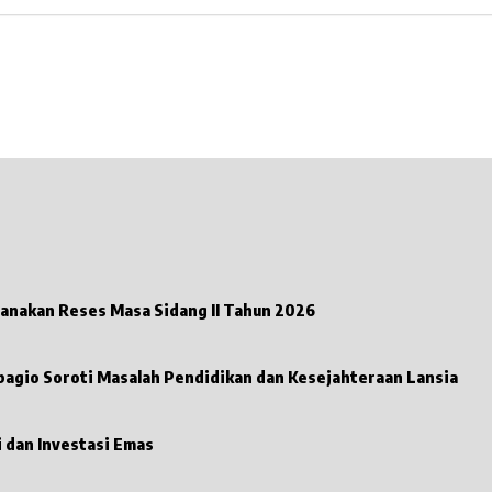
Anggota DPRD Tanggamus Fraksi PKB Nuzul Irsan Laksanakan Reses Masa Sidang II Tahun 2026
ubagio Soroti Masalah Pendidikan dan Kesejahteraan Lansia
Baru Hadir di Lahat, Galeri 24 Jadi Solusi Aman Jual-Beli dan Investasi Emas