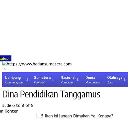
tutup
Lampung
Sumatera
Nasional
Dunia
Olahraga
Kota Kabupaten
Regional
Nusantara
Mancanegara
Sport
Dina Pendidikan Tanggamus
slide
6 to 8
of 8