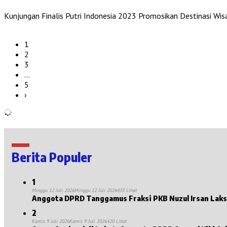
Kunjungan Finalis Putri Indonesia 2023 Promosikan Destinasi 
1
2
3
…
5
›
Berita Populer
1
Minggu 12 Juli 2026
Minggu 12 Juli 2026
433 Lihat
2
Kamis 9 Juli 2026
Kamis 9 Juli 2026
420 Lihat