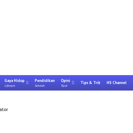
Gaya Hidup
Pendidikan
Opini
Tips & Trik
HS Channel
Lifestyle
Sekolah
Tajuk