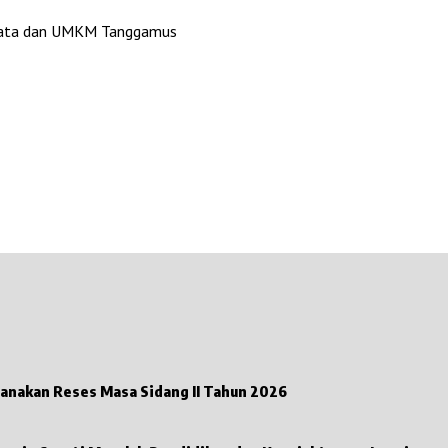
Wisata dan UMKM Tanggamus
Anggota DPRD Tanggamus Fraksi PKB Nuzul Irsan Laksanakan Reses Masa Sidang II Tahun 2026