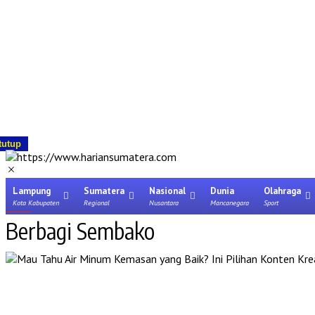
tutup
Lampung
Sumatera
Nasional
Dunia
Olahraga
Kota Kabupaten
Regional
Nusantara
Mancanegara
Sport
Berbagi Sembako