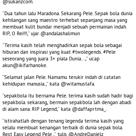
@sukanzcom.
“Dua tahun lalu Maradona. Sekarang Pele. Sepak bola dunia
kehilangan sang maestro terhebat sepanjang masa yang
membuat kulit bundar menjadi sebuah permainan indah.
RIP, O Rei!!!,” ujar @andalashalimun
“Terima kasih telah menghadirkan sepak bola sebagai
hiburan dan inspirasi yang kuat #twolegends. #Pele
seseorang yang juara 3× piala Dunia…,” ucap
akun@ikifarhanoke.
“Selamat jalan Pele. Namamu terukir indah di catatan
kehidupan manusia.,” kata @witamustafa.
“sepakbola itu bernama Pele. terima kasih sudah hadir bagi
sepakbola. sekarang, bermain sepakbola lah dengan abadi
di alam sana. RIP Legend,” kata @daffaprtma_.
“istirahatlah dengan tenang legenda terima kasih yang
selalu membuat kenangan terbaik di dunia sepak bola.
Rest Easy Legend Pele ,” tulis @AndreDanielz