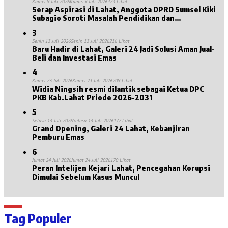
Kamis 9 Juli 2026
Kamis 9 Juli 2026
424 Lihat
Serap Aspirasi di Lahat, Anggota DPRD Sumsel Kiki
Subagio Soroti Masalah Pendidikan dan
Kesejahteraan Lansia
3
Senin 13 Juli 2026
Senin 13 Juli 2026
216 Lihat
Baru Hadir di Lahat, Galeri 24 Jadi Solusi Aman Jual-
Beli dan Investasi Emas
4
Kamis 23 Juli 2026
Kamis 23 Juli 2026
209 Lihat
Widia Ningsih resmi dilantik sebagai Ketua DPC
PKB Kab.Lahat Priode 2026-2031
5
Selasa 14 Juli 2026
Selasa 14 Juli 2026
177 Lihat
Grand Opening, Galeri 24 Lahat, Kebanjiran
Pemburu Emas
6
Jumat 24 Juli 2026
Jumat 24 Juli 2026
170 Lihat
Peran Intelijen Kejari Lahat, Pencegahan Korupsi
Dimulai Sebelum Kasus Muncul
Tag Populer