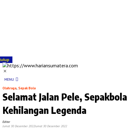
tutup
MENU
Olahraga
,
Sepak Bola
Selamat Jalan Pele, Sepakbola
Kehilangan Legenda
Editor
Jumat 30 Desember 2022
Jumat 30 Desember 2022