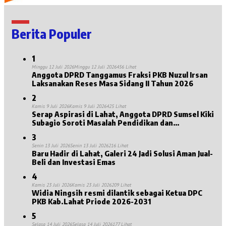
Berita Populer
1
Minggu 12 Juli 2026
Minggu 12 Juli 2026
456 Lihat
Anggota DPRD Tanggamus Fraksi PKB Nuzul Irsan
Laksanakan Reses Masa Sidang II Tahun 2026
2
Kamis 9 Juli 2026
Kamis 9 Juli 2026
425 Lihat
Serap Aspirasi di Lahat, Anggota DPRD Sumsel Kiki
Subagio Soroti Masalah Pendidikan dan
Kesejahteraan Lansia
3
Senin 13 Juli 2026
Senin 13 Juli 2026
216 Lihat
Baru Hadir di Lahat, Galeri 24 Jadi Solusi Aman Jual-
Beli dan Investasi Emas
4
Kamis 23 Juli 2026
Kamis 23 Juli 2026
209 Lihat
Widia Ningsih resmi dilantik sebagai Ketua DPC
PKB Kab.Lahat Priode 2026-2031
5
Selasa 14 Juli 2026
Selasa 14 Juli 2026
177 Lihat