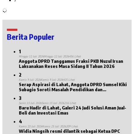
Berita Populer
1
Minggu 12 Juli 2026
Minggu 12 Juli 2026
456 Lihat
Anggota DPRD Tanggamus Fraksi PKB Nuzul Irsan
Laksanakan Reses Masa Sidang II Tahun 2026
2
Kamis 9 Juli 2026
Kamis 9 Juli 2026
425 Lihat
Serap Aspirasi di Lahat, Anggota DPRD Sumsel Kiki
Subagio Soroti Masalah Pendidikan dan
Kesejahteraan Lansia
3
Senin 13 Juli 2026
Senin 13 Juli 2026
216 Lihat
Baru Hadir di Lahat, Galeri 24 Jadi Solusi Aman Jual-
Beli dan Investasi Emas
4
Kamis 23 Juli 2026
Kamis 23 Juli 2026
209 Lihat
Widia Ningsih resmi dilantik sebagai Ketua DPC