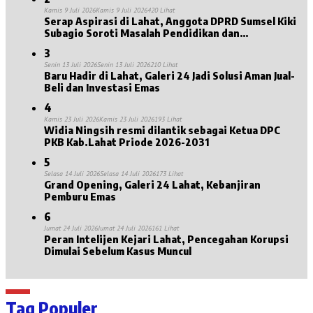
Kamis 9 Juli 2026
Kamis 9 Juli 2026
420 Lihat
Serap Aspirasi di Lahat, Anggota DPRD Sumsel Kiki
Subagio Soroti Masalah Pendidikan dan
Kesejahteraan Lansia
3
Senin 13 Juli 2026
Senin 13 Juli 2026
210 Lihat
Baru Hadir di Lahat, Galeri 24 Jadi Solusi Aman Jual-
Beli dan Investasi Emas
4
Kamis 23 Juli 2026
Kamis 23 Juli 2026
193 Lihat
Widia Ningsih resmi dilantik sebagai Ketua DPC
PKB Kab.Lahat Priode 2026-2031
5
Selasa 14 Juli 2026
Selasa 14 Juli 2026
173 Lihat
Grand Opening, Galeri 24 Lahat, Kebanjiran
Pemburu Emas
6
Jumat 24 Juli 2026
Jumat 24 Juli 2026
161 Lihat
Peran Intelijen Kejari Lahat, Pencegahan Korupsi
Dimulai Sebelum Kasus Muncul
Tag Populer