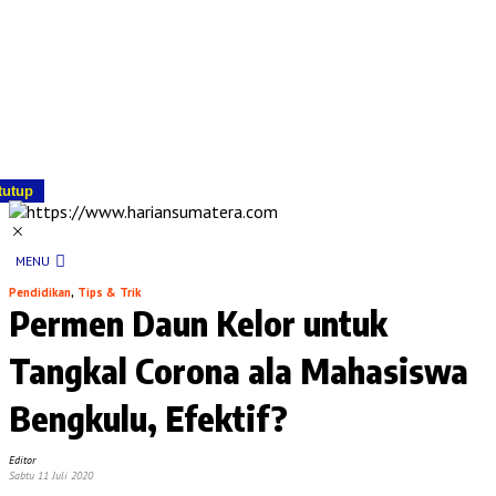
tutup
MENU
Pendidikan
,
Tips & Trik
Permen Daun Kelor untuk
Tangkal Corona ala Mahasiswa
Bengkulu, Efektif?
Editor
Sabtu 11 Juli 2020