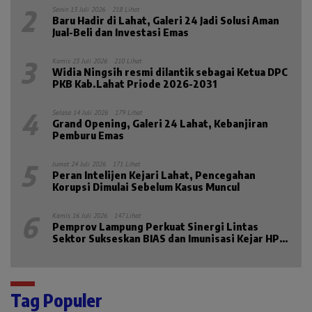
2
Senin 13 Juli 2026
218 Lihat
Baru Hadir di Lahat, Galeri 24 Jadi Solusi Aman
Jual-Beli dan Investasi Emas
3
Kamis 23 Juli 2026
210 Lihat
Widia Ningsih resmi dilantik sebagai Ketua DPC
PKB Kab.Lahat Priode 2026-2031
4
Selasa 14 Juli 2026
179 Lihat
Grand Opening, Galeri 24 Lahat, Kebanjiran
Pemburu Emas
5
Jumat 24 Juli 2026
171 Lihat
Peran Intelijen Kejari Lahat, Pencegahan
Korupsi Dimulai Sebelum Kasus Muncul
6
Kamis 16 Juli 2026
147 Lihat
Pemprov Lampung Perkuat Sinergi Lintas
Sektor Sukseskan BIAS dan Imunisasi Kejar HPV
2026
Tag Populer