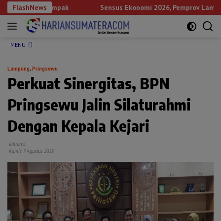
Langsung
an Berdampak
FlashNews
Sensus Ekonomi 2026, Pemprov Lampung Tekan
ke
konten
MENU
Lampung
,
Pringsewu
Perkuat Sinergitas, BPN
Pringsewu Jalin Silaturahmi
Dengan Kepala Kejari
Editorhs
Kamis 7 Agustus 2025