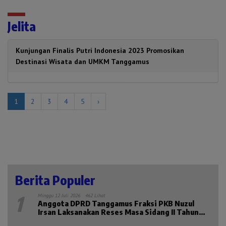
Jelita
Kunjungan Finalis Putri Indonesia 2023 Promosikan
Destinasi Wisata dan UMKM Tanggamus
1
2
3
4
5
›
Berita Populer
1
Minggu 12 Juli 2026
462 Lihat
Anggota DPRD Tanggamus Fraksi PKB Nuzul
Irsan Laksanakan Reses Masa Sidang II Tahun
2026