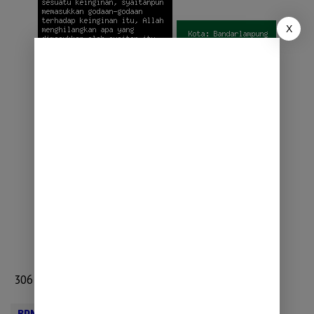
X
306
BPN Pringsewu
Kejari Pringsewu