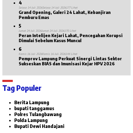
4
Selasa 14 Juli 2026
Selasa 14 Juli 2026
177 Lihat
Grand Opening, Galeri 24 Lahat, Kebanjiran
Pemburu Emas
5
Jumat 24 Juli 2026
Jumat 24 Juli 2026
170 Lihat
Peran Intelijen Kejari Lahat, Pencegahan Korupsi
Dimulai Sebelum Kasus Muncul
6
Kamis 16 Juli 2026
Kamis 16 Juli 2026
144 Lihat
Pemprov Lampung Perkuat Sinergi Lintas Sektor
Sukseskan BIAS dan Imunisasi Kejar HPV 2026
Tag Populer
Berita Lampung
bupati tanggamus
Polres Tulangbawang
Polda Lampung
Bupati Dewi Handajani