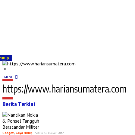
tutup
MENU
https://www.hariansumatera.com
Berita Terkini
Gadget
,
Gaya Hidup
Selasa 10 Januari 2017