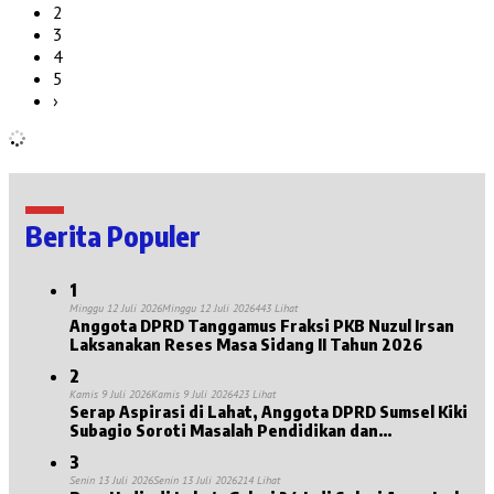
2
3
4
5
›
Berita Populer
1
Minggu 12 Juli 2026
Minggu 12 Juli 2026
443 Lihat
Anggota DPRD Tanggamus Fraksi PKB Nuzul Irsan
Laksanakan Reses Masa Sidang II Tahun 2026
2
Kamis 9 Juli 2026
Kamis 9 Juli 2026
423 Lihat
Serap Aspirasi di Lahat, Anggota DPRD Sumsel Kiki
Subagio Soroti Masalah Pendidikan dan
Kesejahteraan Lansia
3
Senin 13 Juli 2026
Senin 13 Juli 2026
214 Lihat