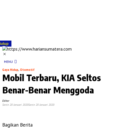
tutup
MENU
Gaya Hidup
,
Otomotif
Mobil Terbaru, KIA Seltos
Benar-Benar Menggoda
Editor
Senin 20 Januari 2020
Senin 20 Januari 2020
Bagikan Berita