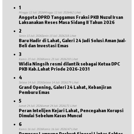
1
Minggu 12 Juli 2026
Minggu 12 Juli 2026
462 Lihat
Anggota DPRD Tanggamus Fraksi PKB Nuzul Irsan
Laksanakan Reses Masa Sidang II Tahun 2026
2
Senin 13 Juli 2026
Senin 13 Juli 2026
218 Lihat
Baru Hadir di Lahat, Galeri 24 Jadi Solusi Aman Jual-
Beli dan Investasi Emas
3
Kamis 23 Juli 2026
Kamis 23 Juli 2026
210 Lihat
Widia Ningsih resmi dilantik sebagai Ketua DPC
PKB Kab.Lahat Priode 2026-2031
4
Selasa 14 Juli 2026
Selasa 14 Juli 2026
179 Lihat
Grand Opening, Galeri 24 Lahat, Kebanjiran
Pemburu Emas
5
Jumat 24 Juli 2026
Jumat 24 Juli 2026
171 Lihat
Peran Intelijen Kejari Lahat, Pencegahan Korupsi
Dimulai Sebelum Kasus Muncul
6
Kamis 16 Juli 2026
Kamis 16 Juli 2026
147 Lihat
Pemprov Lampung Perkuat Sinergi Lintas Sektor