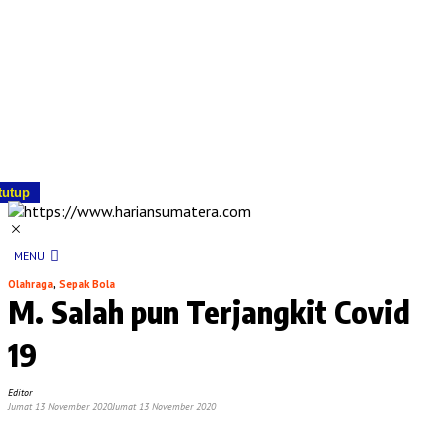
tutup
MENU
Olahraga
,
Sepak Bola
M. Salah pun Terjangkit Covid
19
Editor
Jumat 13 November 2020
Jumat 13 November 2020