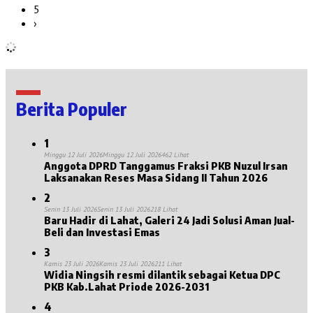
5
›
Berita Populer
1
Minggu 12 Juli 2026
Minggu 12 Juli 2026
462 Lihat
Anggota DPRD Tanggamus Fraksi PKB Nuzul Irsan
Laksanakan Reses Masa Sidang II Tahun 2026
2
Senin 13 Juli 2026
Senin 13 Juli 2026
218 Lihat
Baru Hadir di Lahat, Galeri 24 Jadi Solusi Aman Jual-
Beli dan Investasi Emas
3
Kamis 23 Juli 2026
Kamis 23 Juli 2026
211 Lihat
Widia Ningsih resmi dilantik sebagai Ketua DPC
PKB Kab.Lahat Priode 2026-2031
4