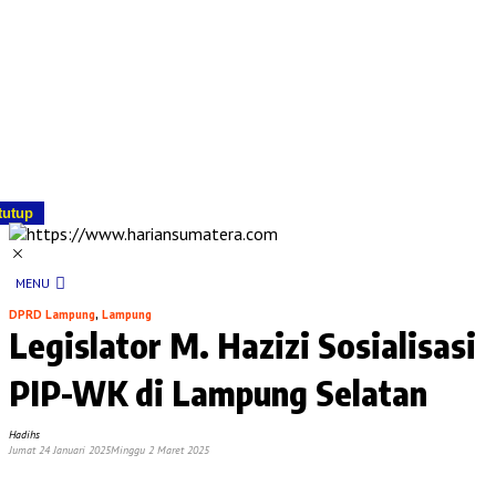
tutup
MENU
DPRD Lampung
,
Lampung
Legislator M. Hazizi Sosialisasi
PIP-WK di Lampung Selatan
Hadihs
Jumat 24 Januari 2025
Minggu 2 Maret 2025