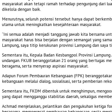
masyarakat akan tetapi ramah terhadap pengunjung dari lu
dikelola dengan baik.
Menurutnya, seluruh potensi tersebut hanya dapat berkemban
utama untuk meningkatkan kesejahteraan masyarakat.
“Ini semua adalah menjadi tanggung jawab kita bersama unt
masyarakat harus bisa berjalan dengan semangat yang sama, m
Lampung, saya titip kerukunan provinsi Lampung dan saya t
Sementara itu, Kepala Badan Kesbangpol Provinsi Lampun
undangan. FKUB beranggotakan 21 orang yang bertugas me
beragama, serta menyerap aspirasi masyarakat.
Adapun Forum Pembauran Kebangsaan (FPK) beranggotakan 
kebangsaan melalui dialog, sosialisasi, serta pemberian re
Sementara itu, FKDM dibentuk untuk menghimpun, mengoord
yang dapat mengganggu stabilitas daerah, sekaligus member
Achmad menjelaskan, pelantikan dan pengukuhan ketiga fo
beragama, mempererat pembauran kebangsaan, serta menin