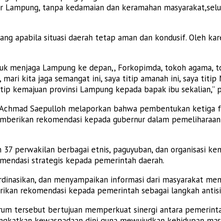
ar Lampung, tanpa kedamaian dan keramahan masyarakat,selur
g apabila situasi daerah tetap aman dan kondusif. Oleh kare
uk menjaga Lampung ke depan,, Forkopimda, tokoh agama, tok
ari kita jaga semangat ini, saya titip amanah ini, saya titi
itip kemajuan provinsi Lampung kepada bapak ibu sekalian,” 
g Achmad Saepulloh melaporkan bahwa pembentukan ketiga 
mberikan rekomendasi kepada gubernur dalam pemeliharaan 
37 perwakilan berbagai etnis, paguyuban, dan organisasi 
komendasi strategis kepada pemerintah daerah.
inasikan, dan menyampaikan informasi dari masyarakat men
ikan rekomendasi kepada pemerintah sebagai langkah antisip
rum tersebut bertujuan memperkuat sinergi antara pemerin
gkatkan kewaspadaan dini guna mewujudkan kehidupan masya