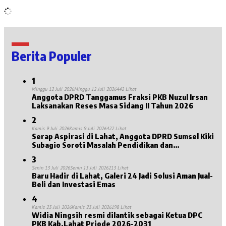
Berita Populer
1
Minggu 12 Juli 2026
Minggu 12 Juli 2026
442 Lihat
Anggota DPRD Tanggamus Fraksi PKB Nuzul Irsan
Laksanakan Reses Masa Sidang II Tahun 2026
2
Kamis 9 Juli 2026
Kamis 9 Juli 2026
422 Lihat
Serap Aspirasi di Lahat, Anggota DPRD Sumsel Kiki
Subagio Soroti Masalah Pendidikan dan
Kesejahteraan Lansia
3
Senin 13 Juli 2026
Senin 13 Juli 2026
213 Lihat
Baru Hadir di Lahat, Galeri 24 Jadi Solusi Aman Jual-
Beli dan Investasi Emas
4
Kamis 23 Juli 2026
Kamis 23 Juli 2026
198 Lihat
Widia Ningsih resmi dilantik sebagai Ketua DPC
PKB Kab.Lahat Priode 2026-2031