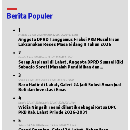
Berita Populer
1
Minggu 12 Juli 2026
Minggu 12 Juli 2026
447 Lihat
Anggota DPRD Tanggamus Fraksi PKB Nuzul Irsan
Laksanakan Reses Masa Sidang II Tahun 2026
2
Kamis 9 Juli 2026
Kamis 9 Juli 2026
423 Lihat
Serap Aspirasi di Lahat, Anggota DPRD Sumsel Kiki
Subagio Soroti Masalah Pendidikan dan
Kesejahteraan Lansia
3
Senin 13 Juli 2026
Senin 13 Juli 2026
215 Lihat
Baru Hadir di Lahat, Galeri 24 Jadi Solusi Aman Jual-
Beli dan Investasi Emas
4
Kamis 23 Juli 2026
Kamis 23 Juli 2026
205 Lihat
Widia Ningsih resmi dilantik sebagai Ketua DPC
PKB Kab.Lahat Priode 2026-2031
5
Selasa 14 Juli 2026
Selasa 14 Juli 2026
176 Lihat
Grand Opening, Galeri 24 Lahat, Kebanjiran