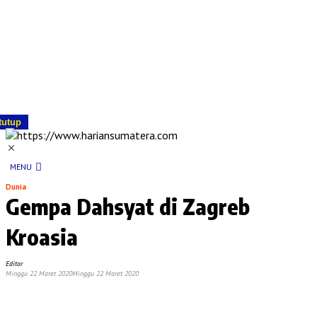
tutup
MENU
Dunia
Gempa Dahsyat di Zagreb
Kroasia
Editor
Minggu 22 Maret 2020
Minggu 22 Maret 2020