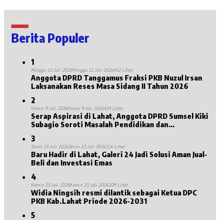
Berita Populer
1
Minggu 12 Juli 2026
Minggu 12 Juli 2026
452 Lihat
Anggota DPRD Tanggamus Fraksi PKB Nuzul Irsan
Laksanakan Reses Masa Sidang II Tahun 2026
2
Kamis 9 Juli 2026
Kamis 9 Juli 2026
424 Lihat
Serap Aspirasi di Lahat, Anggota DPRD Sumsel Kiki
Subagio Soroti Masalah Pendidikan dan
Kesejahteraan Lansia
3
Senin 13 Juli 2026
Senin 13 Juli 2026
216 Lihat
Baru Hadir di Lahat, Galeri 24 Jadi Solusi Aman Jual-
Beli dan Investasi Emas
4
Kamis 23 Juli 2026
Kamis 23 Juli 2026
209 Lihat
Widia Ningsih resmi dilantik sebagai Ketua DPC
PKB Kab.Lahat Priode 2026-2031
5