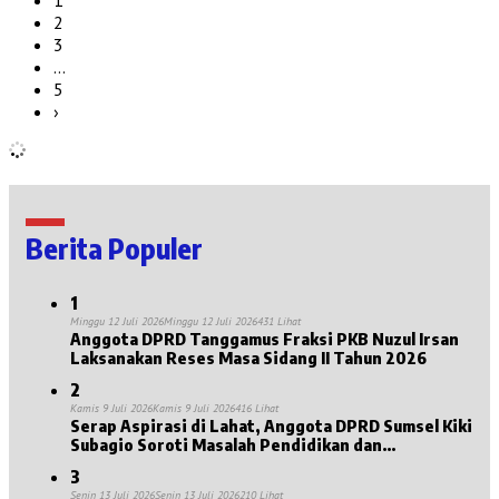
2
3
…
5
›
Berita Populer
1
Minggu 12 Juli 2026
Minggu 12 Juli 2026
431 Lihat
Anggota DPRD Tanggamus Fraksi PKB Nuzul Irsan
Laksanakan Reses Masa Sidang II Tahun 2026
2
Kamis 9 Juli 2026
Kamis 9 Juli 2026
416 Lihat
Serap Aspirasi di Lahat, Anggota DPRD Sumsel Kiki
Subagio Soroti Masalah Pendidikan dan
Kesejahteraan Lansia
3
Senin 13 Juli 2026
Senin 13 Juli 2026
210 Lihat