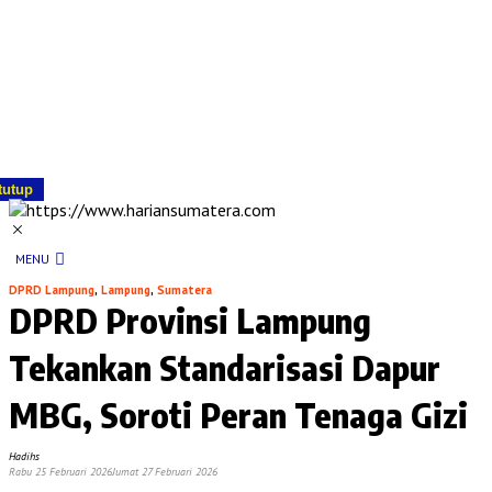
tutup
MENU
DPRD Lampung
,
Lampung
,
Sumatera
DPRD Provinsi Lampung
Tekankan Standarisasi Dapur
MBG, Soroti Peran Tenaga Gizi
Hadihs
Rabu 25 Februari 2026
Jumat 27 Februari 2026