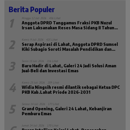
Berita Populer
1
Minggu 12 Juli 2026
456 Lihat
Anggota DPRD Tanggamus Fraksi PKB Nuzul
Irsan Laksanakan Reses Masa Sidang II Tahun
2026
2
Kamis 9 Juli 2026
425 Lihat
Serap Aspirasi di Lahat, Anggota DPRD Sumsel
Kiki Subagio Soroti Masalah Pendidikan dan
Kesejahteraan Lansia
3
Senin 13 Juli 2026
216 Lihat
Baru Hadir di Lahat, Galeri 24 Jadi Solusi Aman
Jual-Beli dan Investasi Emas
4
Kamis 23 Juli 2026
209 Lihat
Widia Ningsih resmi dilantik sebagai Ketua DPC
PKB Kab.Lahat Priode 2026-2031
5
Selasa 14 Juli 2026
177 Lihat
Grand Opening, Galeri 24 Lahat, Kebanjiran
Pemburu Emas
Jumat 24 Juli 2026
170 Lihat
Peran Intelijen Kejari Lahat, Pencegahan