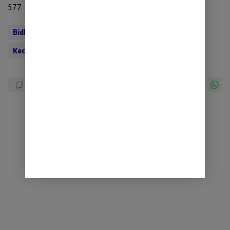
577
Bidhumas Polda Lampung
Ditlantas Polda Lampung
Kecelakaan Lalu lintas
Operasi Ketupat Krakatau