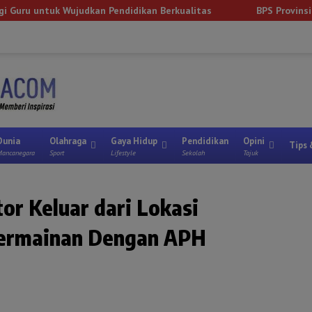
an Pendidikan Berkualitas
BPS Provinsi Lampung Ungkap Cap
Lampung Timur
Metro
Lampung Utara
Tanggamus
Mesuji
Way 
Dunia
Olahraga
Gaya Hidup
Pendidikan
Opini
Tips 
ancanegara
Sport
Lifestyle
Sekolah
Tajuk
or Keluar dari Lokasi
ermainan Dengan APH