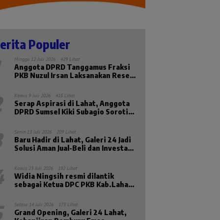
erita Populer
Minggu 12 Juli 2026
429 Lihat
Anggota DPRD Tanggamus Fraksi
PKB Nuzul Irsan Laksanakan Reses
Masa Sidang II Tahun 2026
2
Kamis 9 Juli 2026
415 Lihat
Serap Aspirasi di Lahat, Anggota
DPRD Sumsel Kiki Subagio Soroti
Masalah Pendidikan dan
Kesejahteraan Lansia
3
Senin 13 Juli 2026
209 Lihat
Baru Hadir di Lahat, Galeri 24 Jadi
Solusi Aman Jual-Beli dan Investasi
Emas
4
Kamis 23 Juli 2026
192 Lihat
Widia Ningsih resmi dilantik
sebagai Ketua DPC PKB Kab.Lahat
Priode 2026-2031
5
Selasa 14 Juli 2026
173 Lihat
Grand Opening, Galeri 24 Lahat,