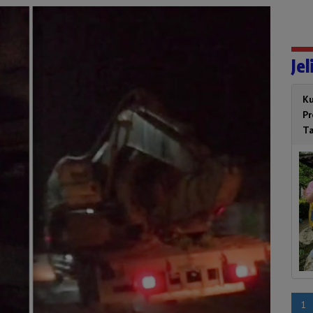
Jel
Ku
P
T
1