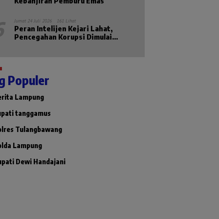
Kebanjiran Pemburu Emas
6
Jumat 24 Juli 2026
161 Lihat
Peran Intelijen Kejari Lahat,
Pencegahan Korupsi Dimulai
Sebelum Kasus Muncul
g Populer
erita Lampung
upati tanggamus
olres Tulangbawang
olda Lampung
upati Dewi Handajani