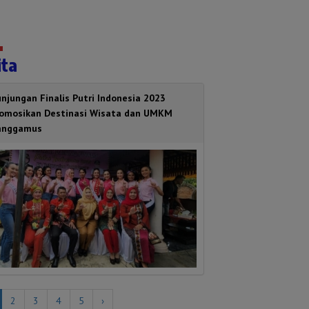
ita
njungan Finalis Putri Indonesia 2023
romosikan Destinasi Wisata dan UMKM
anggamus
2
3
4
5
›