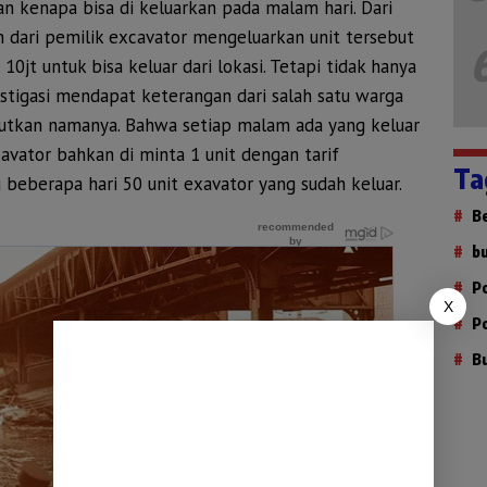
an kenapa bisa di keluarkan pada malam hari. Dari
n dari pemilik excavator mengeluarkan unit tersebut
 10jt untuk bisa keluar dari lokasi. Tetapi tidak hanya
estigasi mendapat keterangan dari salah satu warga
butkan namanya. Bahwa setiap malam ada yang keluar
vator bahkan di minta 1 unit dengan tarif
Ta
 beberapa hari 50 unit exavator yang sudah keluar.
B
b
P
X
P
B