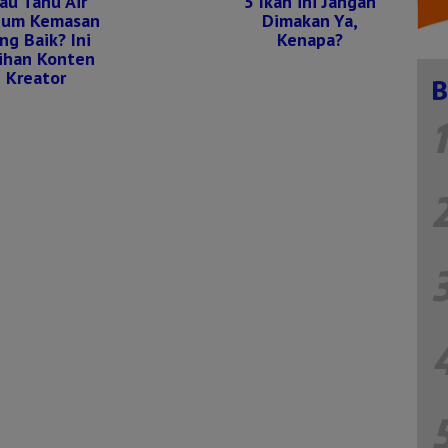
au Tahu Air
5 Ikan ini Jangan
num Kemasan
Dimakan Ya,
ng Baik? Ini
Kenapa?
lihan Konten
Kreator
B
1