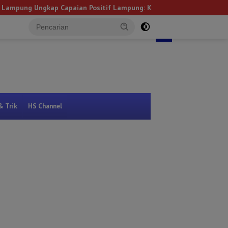
aian Positif Lampung: Kemiskinan Turun, Inflasi Terkendali, Ekonom
NEXT
Kanan
Bandar Lampung
tutup
& Trik
HS Channel