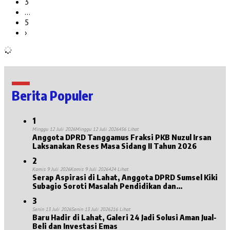
3
…
5
›
Berita Populer
1
Minggu 12 Juli 2026
Minggu 12 Juli 2026
456 Lihat
Anggota DPRD Tanggamus Fraksi PKB Nuzul Irsan
Laksanakan Reses Masa Sidang II Tahun 2026
2
Kamis 9 Juli 2026
Kamis 9 Juli 2026
424 Lihat
Serap Aspirasi di Lahat, Anggota DPRD Sumsel Kiki
Subagio Soroti Masalah Pendidikan dan
Kesejahteraan Lansia
3
Senin 13 Juli 2026
Senin 13 Juli 2026
216 Lihat
Baru Hadir di Lahat, Galeri 24 Jadi Solusi Aman Jual-
Beli dan Investasi Emas