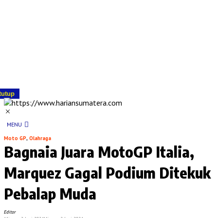
tutup
MENU
Moto GP
,
Olahraga
Bagnaia Juara MotoGP Italia,
Marquez Gagal Podium Ditekuk
Pebalap Muda
Editor