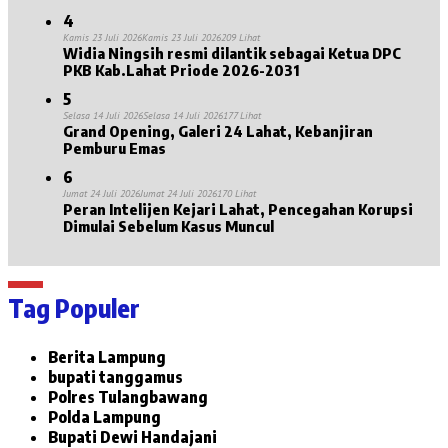
4
Kamis 23 Juli 2026
Kamis 23 Juli 2026
209 Lihat
Widia Ningsih resmi dilantik sebagai Ketua DPC
PKB Kab.Lahat Priode 2026-2031
5
Selasa 14 Juli 2026
Selasa 14 Juli 2026
177 Lihat
Grand Opening, Galeri 24 Lahat, Kebanjiran
Pemburu Emas
6
Jumat 24 Juli 2026
Jumat 24 Juli 2026
170 Lihat
Peran Intelijen Kejari Lahat, Pencegahan Korupsi
Dimulai Sebelum Kasus Muncul
Tag Populer
Berita Lampung
bupati tanggamus
Polres Tulangbawang
Polda Lampung
Bupati Dewi Handajani