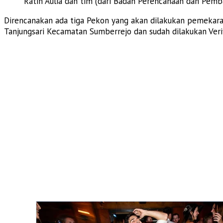
Ratih Aulia dan tim (dari Badan Perencanaan dan Pem
Direncanakan ada tiga Pekon yang akan dilakukan pemekar
Tanjungsari Kecamatan Sumberrejo dan sudah dilakukan Ver