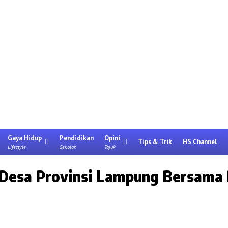
Gaya Hidup
Pendidikan
Opini
Tips & Trik
HS Channel
Lifestyle
Sekolah
Tajuk
n Desa Provinsi Lampung Bersama