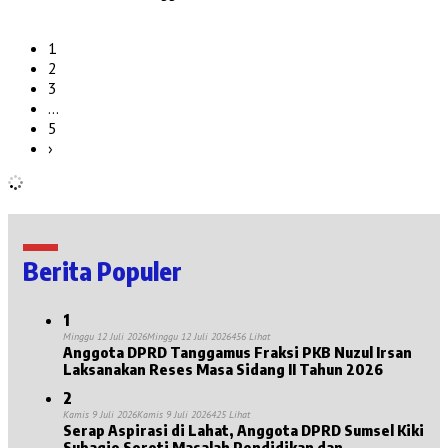
1
2
3
…
5
›
Berita Populer
1
Minggu 12 Juli 2026
Minggu 12 Juli 2026
456 Lihat
Anggota DPRD Tanggamus Fraksi PKB Nuzul Irsan
Laksanakan Reses Masa Sidang II Tahun 2026
2
Kamis 9 Juli 2026
Kamis 9 Juli 2026
425 Lihat
Serap Aspirasi di Lahat, Anggota DPRD Sumsel Kiki
Subagio Soroti Masalah Pendidikan dan