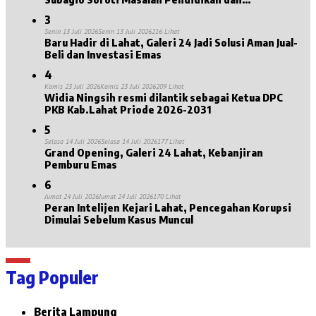
Kesejahteraan Lansia
3
Senin 13 Juli 2026
Senin 13 Juli 2026
216 Lihat
Baru Hadir di Lahat, Galeri 24 Jadi Solusi Aman Jual-
Beli dan Investasi Emas
4
Kamis 23 Juli 2026
Kamis 23 Juli 2026
209 Lihat
Widia Ningsih resmi dilantik sebagai Ketua DPC
PKB Kab.Lahat Priode 2026-2031
5
Selasa 14 Juli 2026
Selasa 14 Juli 2026
177 Lihat
Grand Opening, Galeri 24 Lahat, Kebanjiran
Pemburu Emas
6
Jumat 24 Juli 2026
Jumat 24 Juli 2026
170 Lihat
Peran Intelijen Kejari Lahat, Pencegahan Korupsi
Dimulai Sebelum Kasus Muncul
Tag Populer
Berita Lampung