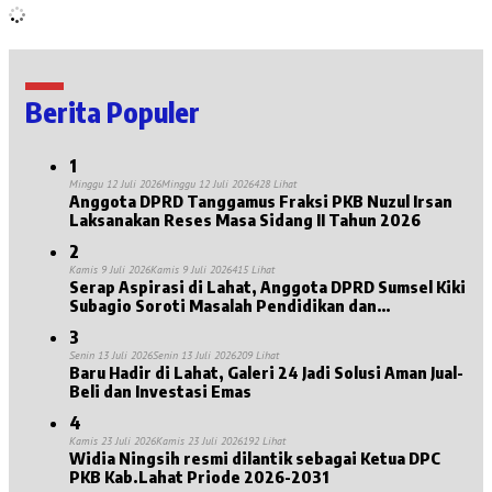
Berita Populer
1
Minggu 12 Juli 2026
Minggu 12 Juli 2026
428 Lihat
Anggota DPRD Tanggamus Fraksi PKB Nuzul Irsan
Laksanakan Reses Masa Sidang II Tahun 2026
2
Kamis 9 Juli 2026
Kamis 9 Juli 2026
415 Lihat
Serap Aspirasi di Lahat, Anggota DPRD Sumsel Kiki
Subagio Soroti Masalah Pendidikan dan
Kesejahteraan Lansia
3
Senin 13 Juli 2026
Senin 13 Juli 2026
209 Lihat
Baru Hadir di Lahat, Galeri 24 Jadi Solusi Aman Jual-
Beli dan Investasi Emas
4
Kamis 23 Juli 2026
Kamis 23 Juli 2026
192 Lihat
Widia Ningsih resmi dilantik sebagai Ketua DPC
PKB Kab.Lahat Priode 2026-2031