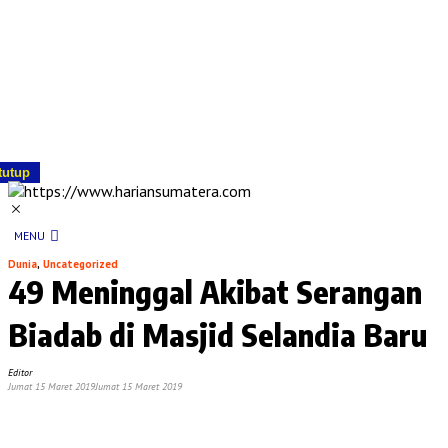
tutup
MENU
Dunia
,
Uncategorized
49 Meninggal Akibat Serangan
Biadab di Masjid Selandia Baru
Editor
Jumat 15 Maret 2019
Jumat 15 Maret 2019