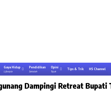
Gaya Hidup
Pendidikan
Opini
Tips & Trik
HS Channel
Lifestyle
Sekolah
Tajuk
unang Dampingi Retreat Bupati