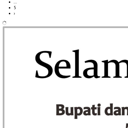
…
5
›