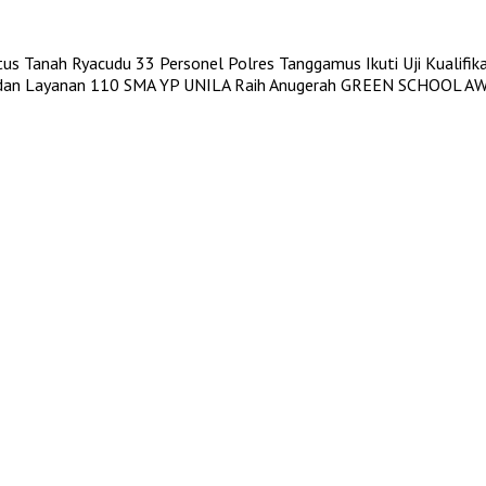
atus Tanah Ryacudu
33 Personel Polres Tanggamus Ikuti Uji Kualifi
 dan Layanan 110
SMA YP UNILA Raih Anugerah GREEN SCHOOL AWA