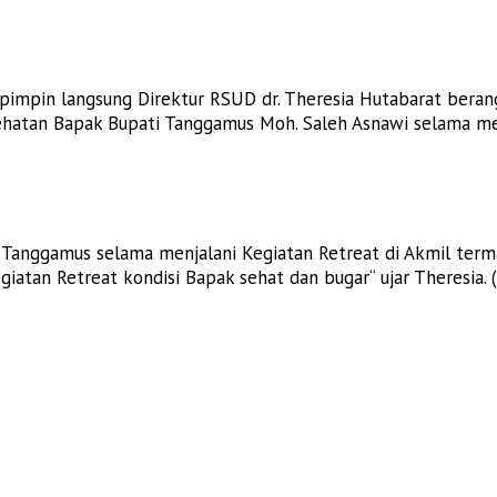
impin langsung Direktur RSUD dr. Theresia Hutabarat berang
atan Bapak Bupati Tanggamus Moh. Saleh Asnawi selama menj
anggamus selama menjalani Kegiatan Retreat di Akmil terma
iatan Retreat kondisi Bapak sehat dan bugar“ ujar Theresia. (