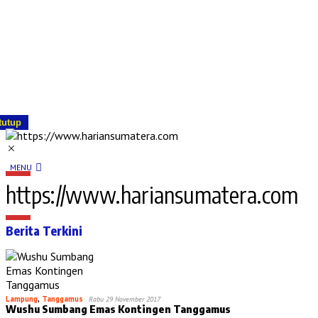
tutup
MENU
https://www.hariansumatera.com
Berita Terkini
Lampung
,
Tanggamus
Rabu 29 November 2017
Wushu Sumbang Emas Kontingen Tanggamus