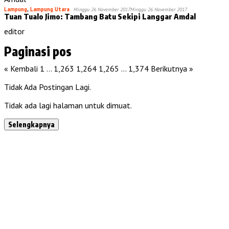
Lampung
,
Lampung Utara
Minggu 26 November 2017
Minggu 26 November 2017
Tuan Tualo Jimo: Tambang Batu Sekipi Langgar Amdal
editor
Paginasi pos
« Kembali
1
…
1,263
1,264
1,265
…
1,374
Berikutnya »
Tidak Ada Postingan Lagi.
Tidak ada lagi halaman untuk dimuat.
Selengkapnya