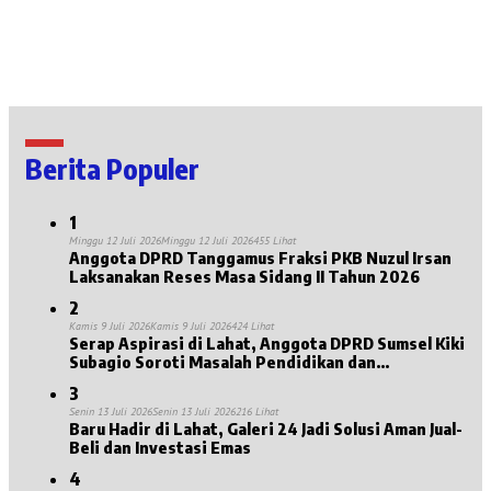
Berita Populer
1
Minggu 12 Juli 2026
Minggu 12 Juli 2026
455 Lihat
Anggota DPRD Tanggamus Fraksi PKB Nuzul Irsan
Laksanakan Reses Masa Sidang II Tahun 2026
2
Kamis 9 Juli 2026
Kamis 9 Juli 2026
424 Lihat
Serap Aspirasi di Lahat, Anggota DPRD Sumsel Kiki
Subagio Soroti Masalah Pendidikan dan
Kesejahteraan Lansia
3
Senin 13 Juli 2026
Senin 13 Juli 2026
216 Lihat
Baru Hadir di Lahat, Galeri 24 Jadi Solusi Aman Jual-
Beli dan Investasi Emas
4