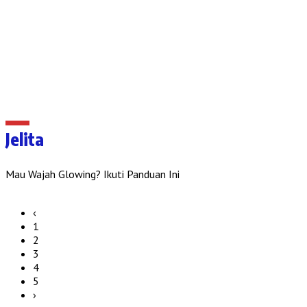
Jelita
Mau Wajah Glowing? Ikuti Panduan Ini
‹
1
2
3
4
5
›