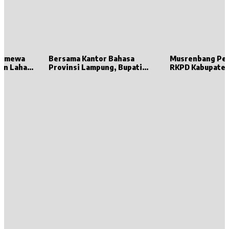
stimewa
Bersama Kantor Bahasa
Musrenbang Pe
en Lahat
Provinsi Lampung, Bupati
RKPD Kabupaten
t,
Dewi Handajani Hadiri
Dibuka oleh Gub
 Punya
Pembinaan Komunitas Baca
Lampung
k Sumsel