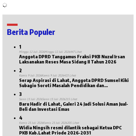
Berita Populer
1
Minggu 12 Juli 2026
Minggu 12 Juli 2026
447 Lihat
Anggota DPRD Tanggamus Fraksi PKB Nuzul Irsan
Laksanakan Reses Masa Sidang II Tahun 2026
2
Kamis 9 Juli 2026
Kamis 9 Juli 2026
423 Lihat
Serap Aspirasi di Lahat, Anggota DPRD Sumsel Kiki
Subagio Soroti Masalah Pendidikan dan
Kesejahteraan Lansia
3
Senin 13 Juli 2026
Senin 13 Juli 2026
215 Lihat
Baru Hadir di Lahat, Galeri 24 Jadi Solusi Aman Jual-
Beli dan Investasi Emas
4
Kamis 23 Juli 2026
Kamis 23 Juli 2026
205 Lihat
Widia Ningsih resmi dilantik sebagai Ketua DPC
PKB Kab.Lahat Priode 2026-2031