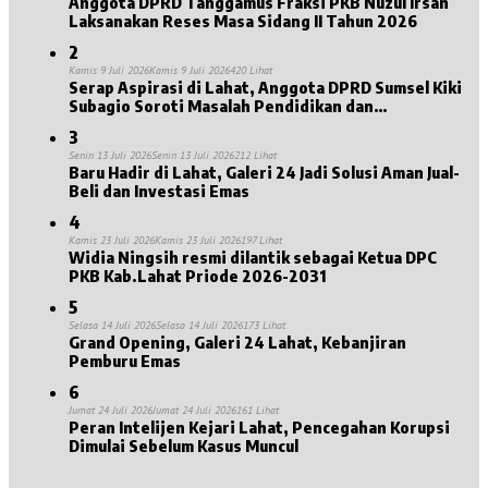
Anggota DPRD Tanggamus Fraksi PKB Nuzul Irsan
Laksanakan Reses Masa Sidang II Tahun 2026
2
Kamis 9 Juli 2026
Kamis 9 Juli 2026
420 Lihat
Serap Aspirasi di Lahat, Anggota DPRD Sumsel Kiki
Subagio Soroti Masalah Pendidikan dan
Kesejahteraan Lansia
3
Senin 13 Juli 2026
Senin 13 Juli 2026
212 Lihat
Baru Hadir di Lahat, Galeri 24 Jadi Solusi Aman Jual-
Beli dan Investasi Emas
4
Kamis 23 Juli 2026
Kamis 23 Juli 2026
197 Lihat
Widia Ningsih resmi dilantik sebagai Ketua DPC
PKB Kab.Lahat Priode 2026-2031
5
Selasa 14 Juli 2026
Selasa 14 Juli 2026
173 Lihat
Grand Opening, Galeri 24 Lahat, Kebanjiran
Pemburu Emas
6
Jumat 24 Juli 2026
Jumat 24 Juli 2026
161 Lihat
Peran Intelijen Kejari Lahat, Pencegahan Korupsi
Dimulai Sebelum Kasus Muncul