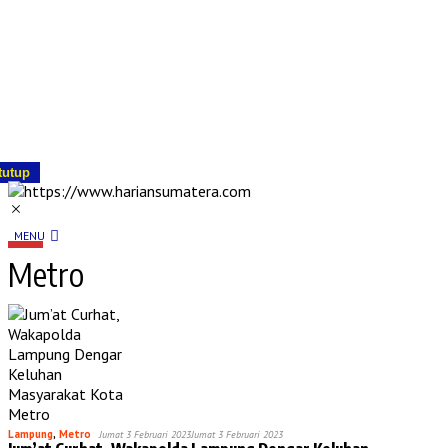
tutup
MENU
Metro
Lampung
,
Metro
Jumat 3 Februari 2023
Jumat 3 Februari 2023
Jum’at Curhat, Wakapolda Lampung Dengar Keluhan