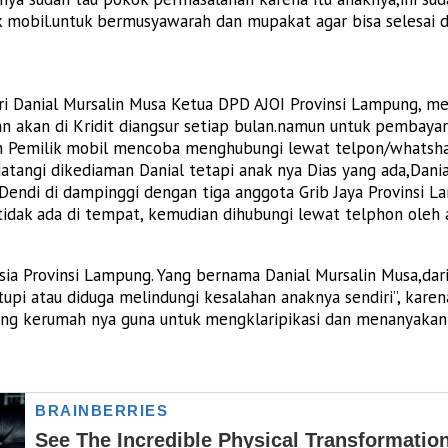
k mobil.untuk bermusyawarah dan mupakat agar bisa selesai 
dari Danial Mursalin Musa Ketua DPD AJOI Provinsi Lampung, m
ian akan di Kridit diangsur setiap bulan.namun untuk pembay
dian Pemilik mobil mencoba menghubungi lewat telpon/whatsh
tangi dikediaman Danial tetapi anak nya Dias yang ada,Danial
 Dendi di dampinggi dengan tiga anggota Grib Jaya Provinsi
 tidak ada di tempat, kemudian dihubungi lewat telphon oleh
sia Provinsi Lampung. Yang bernama Danial Mursalin Musa,dari
pi atau diduga melindungi kesalahan anaknya sendiri”, kare
tang kerumah nya guna untuk mengklaripikasi dan menanyakan