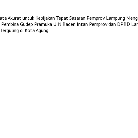
a Akurat untuk Kebijakan Tepat Sasaran
Pemprov Lampung Mengaj
n Pembina Gudep Pramuka UIN Raden Intan
Pemprov dan DPRD Lam
erguling di Kota Agung