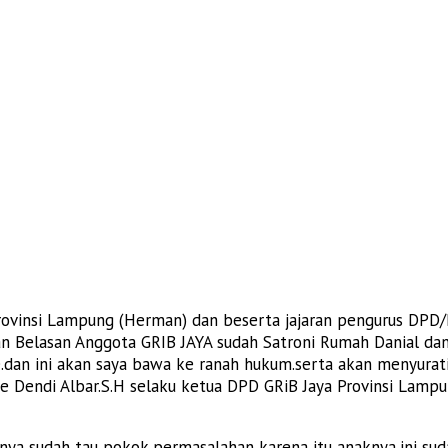
Provinsi Lampung (Herman) dan beserta jajaran pengurus DPD
elasan Anggota GRIB JAYA sudah Satroni Rumah Danial dan j
ne.dan ini akan saya bawa ke ranah hukum.serta akan menyur
 Dendi Albar.S.H selaku ketua DPD GRiB Jaya Provinsi Lampun
snya sudah tau pokok permasalahan karena itu anaknya,ini suda