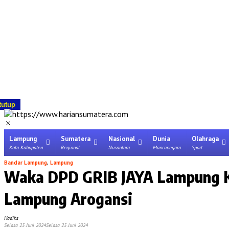
tutup
Lampung
Sumatera
Nasional
Dunia
Olahraga
Kota Kabupaten
Regional
Nusantara
Mancanegara
Sport
Bandar Lampung
,
Lampung
Waka DPD GRIB JAYA Lampung K
Lampung Arogansi
Hadihs
Selasa 25 Juni 2024
Selasa 25 Juni 2024