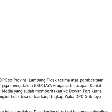
/DPC se-Provinsi Lampung Tidak terima atas pemberitaan
uga mengatakan GRIB JAYA Arogansi. Ini ucapan Danial
ati Media yang sudah memberitakan ke Dewan Pers,karna
g.ini tidak bisa di biarkan, Ungkap Waka DPD Grib Jaya
h jelas kesalahan Dias dan Yusril,tetapi bukan di selesaikan