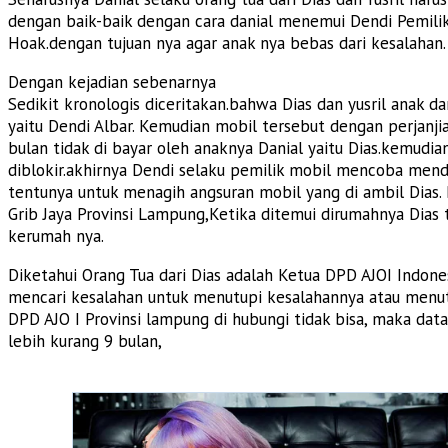
dengan baik-baik dengan cara danial menemui Dendi Pemili
Hoak.dengan tujuan nya agar anak nya bebas dari kesalahan.
Dengan kejadian sebenarnya
Sedikit kronologis diceritakan.bahwa Dias dan yusril anak 
yaitu Dendi Albar. Kemudian mobil tersebut dengan perjanj
bulan tidak di bayar oleh anaknya Danial yaitu Dias.kemu
diblokir.akhirnya Dendi selaku pemilik mobil mencoba menda
tentunya untuk menagih angsuran mobil yang di ambil Dias.
Grib Jaya Provinsi Lampung,Ketika ditemui dirumahnya Dias
kerumah nya.
Diketahui Orang Tua dari Dias adalah Ketua DPD AJOI Indone
mencari kesalahan untuk menutupi kesalahannya atau menutu
DPD AJO I Provinsi lampung di hubungi tidak bisa, maka da
lebih kurang 9 bulan,