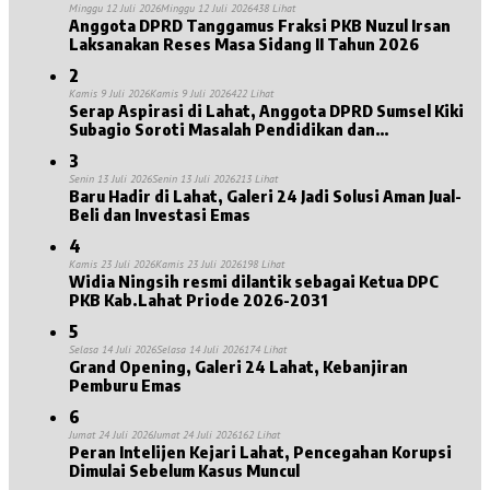
Minggu 12 Juli 2026
Minggu 12 Juli 2026
438 Lihat
Anggota DPRD Tanggamus Fraksi PKB Nuzul Irsan
Laksanakan Reses Masa Sidang II Tahun 2026
2
Kamis 9 Juli 2026
Kamis 9 Juli 2026
422 Lihat
Serap Aspirasi di Lahat, Anggota DPRD Sumsel Kiki
Subagio Soroti Masalah Pendidikan dan
Kesejahteraan Lansia
3
Senin 13 Juli 2026
Senin 13 Juli 2026
213 Lihat
Baru Hadir di Lahat, Galeri 24 Jadi Solusi Aman Jual-
Beli dan Investasi Emas
4
Kamis 23 Juli 2026
Kamis 23 Juli 2026
198 Lihat
Widia Ningsih resmi dilantik sebagai Ketua DPC
PKB Kab.Lahat Priode 2026-2031
5
Selasa 14 Juli 2026
Selasa 14 Juli 2026
174 Lihat
Grand Opening, Galeri 24 Lahat, Kebanjiran
Pemburu Emas
6
Jumat 24 Juli 2026
Jumat 24 Juli 2026
162 Lihat
Peran Intelijen Kejari Lahat, Pencegahan Korupsi
Dimulai Sebelum Kasus Muncul