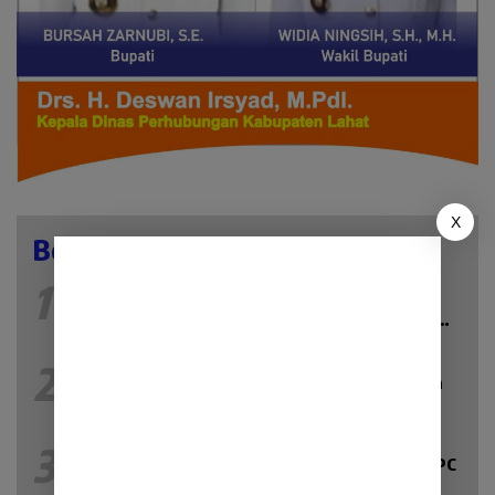
X
Berita Populer
1
Minggu 12 Juli 2026
461 Lihat
Anggota DPRD Tanggamus Fraksi PKB Nuzul
Irsan Laksanakan Reses Masa Sidang II Tahun
2026
2
Senin 13 Juli 2026
216 Lihat
Baru Hadir di Lahat, Galeri 24 Jadi Solusi Aman
Jual-Beli dan Investasi Emas
3
Kamis 23 Juli 2026
209 Lihat
Widia Ningsih resmi dilantik sebagai Ketua DPC
PKB Kab.Lahat Priode 2026-2031