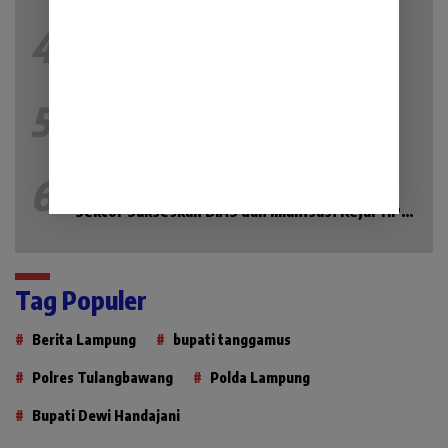
4
Selasa 14 Juli 2026
177 Lihat
Grand Opening, Galeri 24 Lahat, Kebanjiran
Pemburu Emas
5
Jumat 24 Juli 2026
170 Lihat
Peran Intelijen Kejari Lahat, Pencegahan
Korupsi Dimulai Sebelum Kasus Muncul
6
Kamis 16 Juli 2026
141 Lihat
Pemprov Lampung Perkuat Sinergi Lintas
Sektor Sukseskan BIAS dan Imunisasi Kejar HPV
2026
Tag Populer
Berita Lampung
bupati tanggamus
Polres Tulangbawang
Polda Lampung
Bupati Dewi Handajani