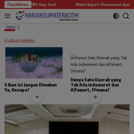
Langsung
ngun SPBU Haji Suef
FlashNews
Wakil Bupati Pesawaran Ajak Mahasiswa
ke
konten
MENU
Evaluasi kinerja
Hanya Satu Daerah yang
5 Ikan ini Jangan Dimakan
Tak Ada Indomaret dan
Ya, Kenapa?
Alfamart, Dimana?