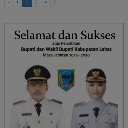
‹
1
2
3
4
5
›