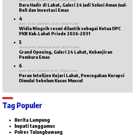
Senin 13 Juli 2026
Senin 13 Juli 2026
209 Lihat
Baru Hadir di Lahat, Galeri 24 Jadi Solusi Aman Jual-
Beli dan Investasi Emas
4
Kamis 23 Juli 2026
Kamis 23 Juli 2026
192 Lihat
Widia Ningsih resmi dilantik sebagai Ketua DPC
PKB Kab.Lahat Priode 2026-2031
5
Selasa 14 Juli 2026
Selasa 14 Juli 2026
173 Lihat
Grand Opening, Galeri 24 Lahat, Kebanjiran
Pemburu Emas
6
Jumat 24 Juli 2026
Jumat 24 Juli 2026
161 Lihat
Peran Intelijen Kejari Lahat, Pencegahan Korupsi
Dimulai Sebelum Kasus Muncul
Tag Populer
Berita Lampung
bupati tanggamus
Polres Tulangbawang