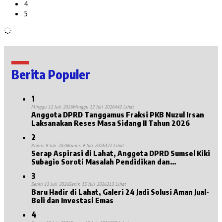
4
5
Berita Populer
1
Minggu 12 Juli 2026
Minggu 12 Juli 2026
442 Lihat
Anggota DPRD Tanggamus Fraksi PKB Nuzul Irsan
Laksanakan Reses Masa Sidang II Tahun 2026
2
Kamis 9 Juli 2026
Kamis 9 Juli 2026
422 Lihat
Serap Aspirasi di Lahat, Anggota DPRD Sumsel Kiki
Subagio Soroti Masalah Pendidikan dan
Kesejahteraan Lansia
3
Senin 13 Juli 2026
Senin 13 Juli 2026
213 Lihat
Baru Hadir di Lahat, Galeri 24 Jadi Solusi Aman Jual-
Beli dan Investasi Emas
4